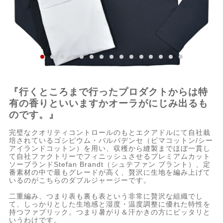
『行くところまで行ったプロダクトからは特
有の香りといいますかオーラがにじみ出るも
のです。』
完璧なクオリティコントロールのもとエクアドルにて自社栽
培されているゴシピウム・バルバデンセ（ピマコットン/シー
アイランドコットン）を用い、収穫から縫製までほぼ一貫し
て自社ファクトリーでフィニッシュさせるプレミアムカット
ソーブランドStefan Brandt（シュテファン ブラント）、定
番素材の中で最もグレードが高く、贅沢に生地を編み上げて
いるのがこちらのダブルジャージーです。
二重編み、つまり表も裏も表という非常に贅沢な組織でし
て、しっかりとした生地感と湿度・温度調整に優れた特性を
持つファブリック。つまり暑がり＆汗かきの方にピッタリと
いうわけです。