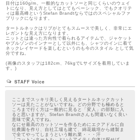
目付は160g/m。一般的なカットソーと同じくらいのウェイ
トになり、見え方としてはとてもベーシック、でもクオリテ
ィは最高峰というStefan Brandtならではのスペシャルファ
ブリックになります。
タートルネックはリブがとてもスムースで美しく、非常にエ
レガントな見え方になります。
ニットとは違った方向性で着られるアイテムで、ジャケット
やブルゾンのインナーとして以外にも、シャツのインに着て
ネックレイヤードを楽しむというのも今のスタイル として気
分ですね。
(画像のスタッフは182cm、76kgでLサイズを着用していま
す。)
STAFF Voice
ここまでスッキリ美しく見えるタートルネックカット
ソーは見たことがないですね。どの分野でも極めると
ころまで行く方は一般的に見ると「変人」の部類に入
ると思いますが、Stefan Brandtさんも間違いなく良い
意味で変人ですね。
なにせ最高のカットソーを作るためにエクアドルに自
社農園を作り、自社工場も建て、綿花栽培から縫製ま
で全てやってしまうという離れ業・・・汗
「コットンタートル」というアイテム自体は探せば