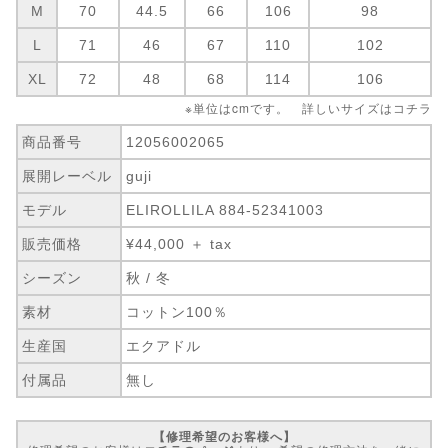
M
70
44.5
66
106
98
L
71
46
67
110
102
XL
72
48
68
114
106
※単位はcmです。 詳しいサイズは
コチラ
商品番号
12056002065
展開レーベル
guji
モデル
ELIROLLILA 884-52341003
販売価格
¥44,000 ＋ tax
シーズン
秋 / 冬
素材
コットン100％
生産国
エクアドル
付属品
無し
【修理希望のお客様へ】