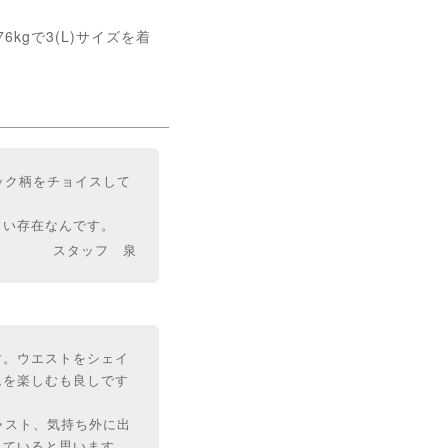
kgで3(L)サイズを着
ック柄をチョイスして
しい存在なんです。
スタッフ 泉
す。ウエストをシェイ
ムを楽しむも良しです
ャスト、気持ち外に出
っていると思います。