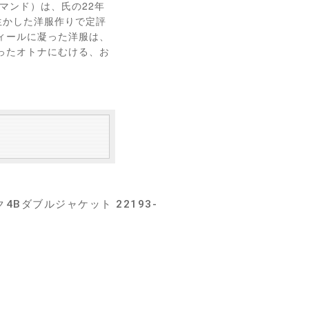
（マンド）は、氏の22年
生かした洋服作りで定評
ィールに凝った洋服は、
ったオトナにむける、お
Bダブルジャケット 22193-