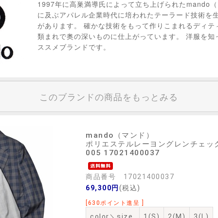
1997年に高巣満導氏によって立ち上げられたmando
に及ぶアパレル企業時代に培われたテーラード技術を
があります。 確かな技術をもって作りこまれるディテ
類まれで奥の深いものに仕上がっています。 洋服を知
ススメブランドです。
このブランドの商品をもっとみる
mando（マンド）
ポリエステルレーヨングレンチェック4
005 17021400037
商品番号 17021400037
69,300円
(税込)
[630ポイント進呈 ]
color＼size
1(S)
2(M)
3(L)