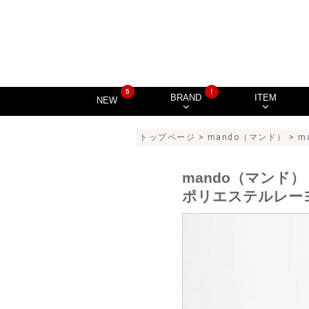
5
!
BRAND
ITEM
NEW
トップページ
>
mando（マンド）
> m