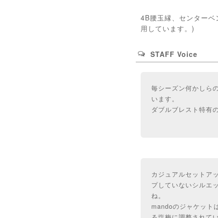
4B腰玉縁、センターベン
用しています。)
STAFF Voice
毎シーズン何かしらの
います。
ダブルブレスト特有
カジュアルセットア
プしていないシルエ
ね。
mandoのジャケッ
る塩梅に調整されて