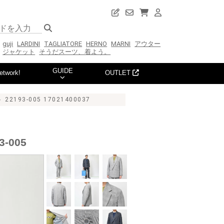
guji
LARDINI
TAGLIATORE
HERNO
MARNI
アウター
ジャケット
そうだスーツ、着よう。
GUIDE
etwork!
OUTLET
3-005 17021400037