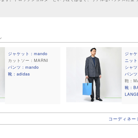
ル
ジャケット：mando
ジャケ
カットソー：MARNI
ニット：
パンツ：mando
シャツ：
靴：adidas
パンツ
鞄：MA
靴：BA
LANG
コーディネー