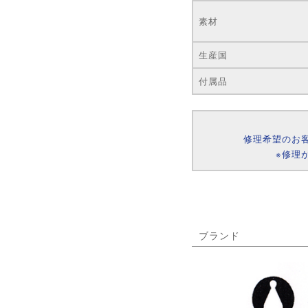
素材
生産国
付属品
修理希望のお
※修理
ブランド