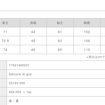
着丈
肩幅
袖丈
胸囲
71
44
61
102
72.5
45
63
106
74
46
65
110
※単位はcm
17021400037
balcone di guji
22193-005
¥63,000 ＋ tax
春 / 夏