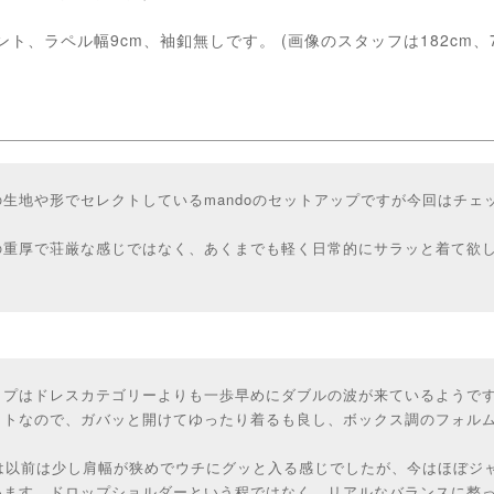
ト、ラペル幅9cm、袖釦無しです。 (画像のスタッフは182cm、76
生地や形でセレクトしているmandoのセットアップですが今回はチェ
の重厚で荘厳な感じではなく、あくまでも軽く日常的にサラッと着て欲
ップはドレスカテゴリーよりも一歩早めにダブルの波が来ているようで
ットなので、ガバッと開けてゆったり着るも良し、ボックス調のフォル
トは以前は少し肩幅が狭めでウチにグッと入る感じでしたが、今はほぼジ
います。ドロップショルダーという程ではなく、リアルなバランスに整