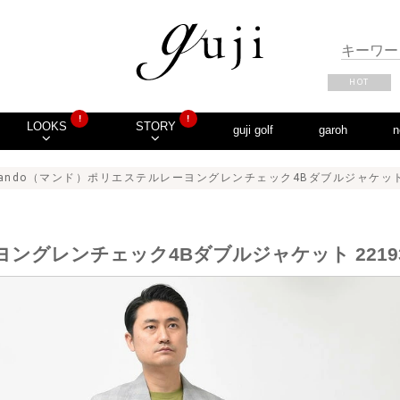
HOT
!
!
LOOKS
STORY
guji golf
garoh
n
ando（マンド）ポリエステルレーヨングレンチェック4Bダブルジャケット 2219