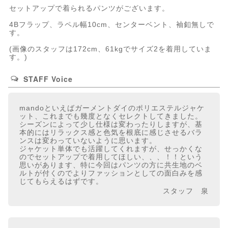
セットアップで着られるパンツ
がございます。
4Bフラップ、ラペル幅10cm、センターベント、袖釦無しで
す。
(画像のスタッフは172cm、61kgでサイズ2を着用していま
す。)
STAFF Voice
mandoといえばガーメントダイのポリエステルジャケ
ット、これまでも幾度となくセレクトしてきました。
シーズンによって少し仕様は変わったりしますが、基
本的にはリラックス感と色気を根底に感じさせるバラ
ンスは変わっていないように思います。
ジャケット単体でも活躍してくれますが、せっかくな
のでセットアップで着用してほしい、、、！！という
思いがあります、特に今回はパンツの方に共生地のベ
ルトが付くのでよりファッションとしての面白みを感
じてもらえるはずです。
スタッフ 泉