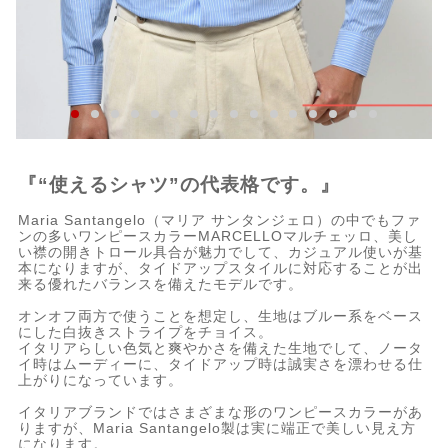
『“使えるシャツ”の代表格です。』
Maria Santangelo（マリア サンタンジェロ）の中でもファ
ンの多いワンピースカラーMARCELLOマルチェッロ、美し
い襟の開きトロール具合が魅力でして、カジュアル使いが基
本になりますが、タイドアップスタイルに対応することが出
来る優れたバランスを備えたモデルです。
オンオフ両方で使うことを想定し、生地はブルー系をベース
にした白抜きストライプをチョイス。
イタリアらしい色気と爽やかさを備えた生地でして、ノータ
イ時はムーディーに、タイドアップ時は誠実さを漂わせる仕
上がりになっています。
イタリアブランドではさまざまな形のワンピースカラーがあ
りますが、Maria Santangelo製は実に端正で美しい見え方
になります。