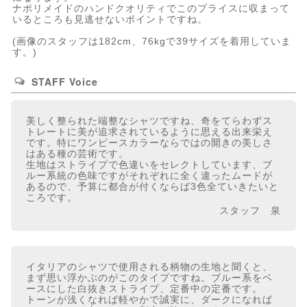
ナポリメイドのハンドクオリティでこのプライスに収まって
いるところも見逃せないポイントですね。
(画像のスタッフは182cm、76kgで39サイズを着用していま
す。)
STAFF Voice
美しく整られた端整なシャツですね、奇をてらわずス
トレートに美が追求されているように思える出来栄え
です。特にワンピースカラーならではの開きの美しさ
はある種の芸術です。
生地はストライプで色違いをセレクトしています、ブ
ルー系統の色味ですがそれぞれに全く違ったムードが
あるので、予算に都合が付くならば3色全ていきたいと
ころです。
スタッフ 泉
イタリアのシャツで使用される柄物の生地と聞くと、
まず思い浮かぶのがこのタイプですね。ブルー系をベ
ースにした白抜きストライプ、定番中の定番です。
トーンが浅くなれば軽やかで誠実に、ダークになれば