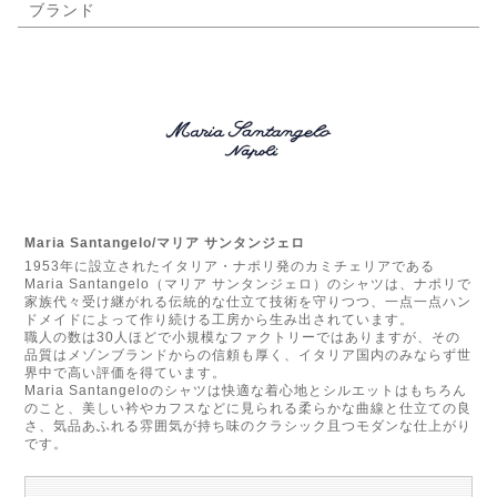
ブランド
Maria Santangelo/マリア サンタンジェロ
1953年に設立されたイタリア・ナポリ発のカミチェリアである
Maria Santangelo（マリア サンタンジェロ）のシャツは、ナポリで
家族代々受け継がれる伝統的な仕立て技術を守りつつ、一点一点ハン
ドメイドによって作り続ける工房から生み出されています。
職人の数は30人ほどで小規模なファクトリーではありますが、その
品質はメゾンブランドからの信頼も厚く、イタリア国内のみならず世
界中で高い評価を得ています。
Maria Santangeloのシャツは快適な着心地とシルエットはもちろん
のこと、美しい衿やカフスなどに見られる柔らかな曲線と仕立ての良
さ、気品あふれる雰囲気が持ち味のクラシック且つモダンな仕上がり
です。