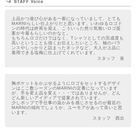
STAFF Voice
上品かつ遊び心がある一着になっていまして、とても
MARNIらしい仕上がりだと思います。いわゆるロゴド
ンの時代は終焉を迎え、こういった然り気無いロゴ提
案が今最もらしいのかなと。
もちろんロゴだけではなく、Tシャツとしての完成度も
高いということも強くお伝えしたいところ、袖のバラ
ンスやしっかりと詰まったネックなど、大人が上品に
着用できる塩梅に仕上げてくれています。
スタッフ 泉
胸ポケットをかぶせるようにロゴをセットするデザイ
ンはここ数シーズンのMARNIの定番になっています
が、手を変え品を変え・・・ではありませんが、どん
どん新しいアイディアで提案されています。
少しポップで手仕事の温かみを感じさせるのが最近の
MARNIの傾向でしょうか、ユーモアがあって良いと思
います。
スタッフ 西出