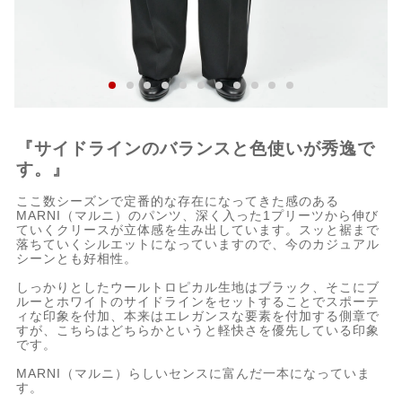
『サイドラインのバランスと色使いが秀逸で
す。』
ここ数シーズンで定番的な存在になってきた感のある
MARNI（マルニ）のパンツ、深く入った1プリーツから伸び
ていくクリースが立体感を生み出しています。スッと裾まで
落ちていくシルエットになっていますので、今のカジュアル
シーンとも好相性。
しっかりとしたウールトロピカル生地はブラック、そこにブ
ルーとホワイトのサイドラインをセットすることでスポーテ
ィな印象を付加、本来はエレガンスな要素を付加する側章で
すが、こちらはどちらかというと軽快さを優先している印象
です。
MARNI（マルニ）らしいセンスに富んだ一本になっていま
す。