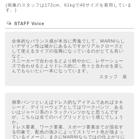
(画像のスタッフは172cm、61kgで46サイズを着用していま
す。)
STAFF Voice
全体的なバランス感が本当に秀逸でして、MARNIらし
いデザイン性は確かにあるんですがリアルクローズと
して使えるタイプの塩梅になっているのがとても良い
なと。
スニーカーで合わせるとより軽やかに、レザーシュー
ズで合わせるとよりドレス的に、色々と合わせを楽し
んでもらいたい一本になっています。
スタッフ 泉
側章パンツといえばドレス的なアイテムであればタキ
シード、デイリーウェアとしてはワークパンツ、ある
いはジャージ系のトラックパンツかなと思うんです
が、こちらは全てのハイブリッドという感じでしょう
か。
ドレス要素、ワーク要素、スポーツ要素全てが混在す
る印象で、配色の強さによってストリート色が強まっ
ているイメージ。まさにMARNIならではの仕上がりに