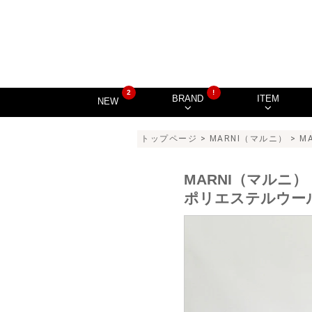
2
!
BRAND
ITEM
NEW
トップページ
>
MARNI（マルニ）
> M