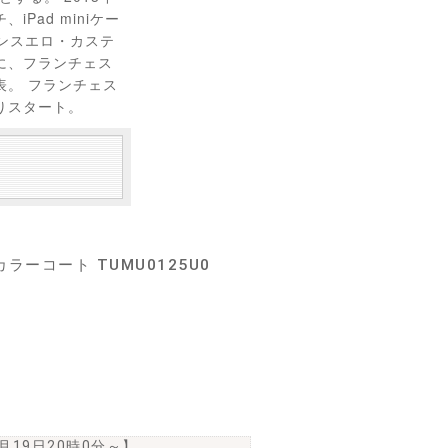
Pad miniケー
コンスエロ・カステ
に、フランチェス
表。 フランチェス
よりスタート。
ーコート TUMU0125U0
6月19日20時0分
～】