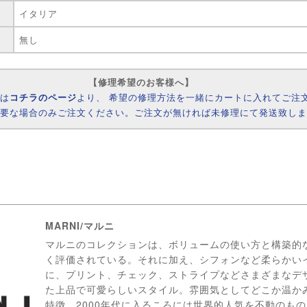
イタリア
無し
【修理希望のお客様へ】
様は
コチラのページ
より、 希望の修理方法を一緒にカートに入れてご注
必要な場合のみご注文ください。ご注文が無ければ未修理にて発送致し
MARNI/マルニ
マルニのコレクションは、ボリュームの使い方と構築的
く評価されている。それに加え、シフォンなど柔らかい
に、プリント、チェック、ストライプなどさまざまなデ
た上品で可愛らしいスタイル。雰囲気としてどこか温か
特徴。2000年代に入るころには世界的人気を不動のものと