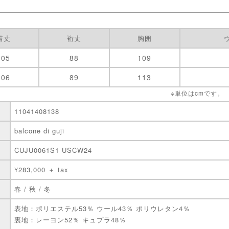
着丈
裄丈
胸囲
105
88
109
106
89
113
※単位はcmです。
11041408138
balcone di guji
CUJU0061S1 USCW24
¥283,000 ＋ tax
春 / 秋 / 冬
表地：ポリエステル53％ ウール43％ ポリウレタン4％
裏地：レーヨン52％ キュプラ48％