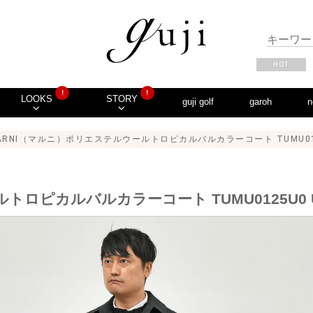
HOT
!
!
LOOKS
STORY
guji golf
garoh
n
ARNI（マルニ）ポリエステルウールトロピカルバルカラーコート TUMU0125U0