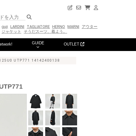
guji
LARDINI
TAGLIATORE
HERNO
MARNI
アウター
ジャケット
そうだスーツ、着よう。
GUIDE
etwork!
OUTLET
 UTP771 14142400138