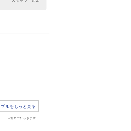
スタッフ 西出
ンプルをもっと見る
※別窓でひらきます