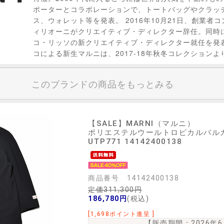
ポーターとコラボレーションで、トートバッグやクラッチ、i
ス、ウォレット等を発表。 2016年10月21日、創業者
ィリオーニがクリエイティブ・ディレクター辞任。同時
コ・リッソの新クリエイティブ・ディレクター就任を発
コによる新生マルニは、2017-18年秋冬コレクション
このブランドの商品をもっとみる
【SALE】
MARNI（マルニ）
ポリエステルウールトロピカルバルカラ
UTP771 14142400138
商品番号 14142400138
定価311,300円
186,780円
(税込)
[1,698ポイント進呈 ]
【販売期間：
2026年