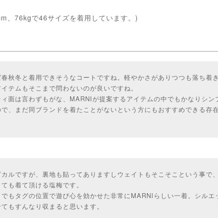
cm、76kgで46サイズを着用しています。)
ば春秋冬と着用できそうなコートですね。軽やかさがありつつも落ち着
アイテムもそこまで問わないのが良いですね。
ィ面は言わずもがな、MARNIが提案するアイテムの中でもかなりシン
ので、まだ同ブランドを着たことがないという方にもおすすめできる存
ピカルですが、裏地も貼ってありますしウェイトもそこそこという事で
しても着て頂ける塩梅です。
でもタグの位置で遊び心を効かせた非常にMARNIらしい一着。シルエ
せてもすんなり収まると思います。