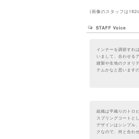
(画像のスタッフは182
STAFF Voice
インナーを調節すれ
いまして、合わせる
縫製や生地のクオリテ
テムかなと思います
組織は平織りのトロ
スプリングコートと
デザインはシンプル、
クなので、何と合わ