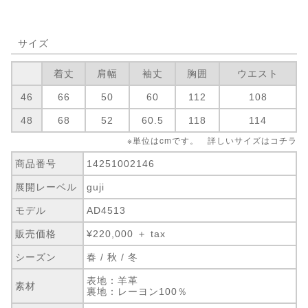
サイズ
着丈
肩幅
袖丈
胸囲
ウエスト
46
66
50
60
112
108
48
68
52
60.5
118
114
※単位はcmです。 詳しいサイズは
コチラ
商品番号
14251002146
展開レーベル
guji
モデル
AD4513
販売価格
¥220,000 ＋ tax
シーズン
春 / 秋 / 冬
表地：羊革
素材
裏地：レーヨン100％