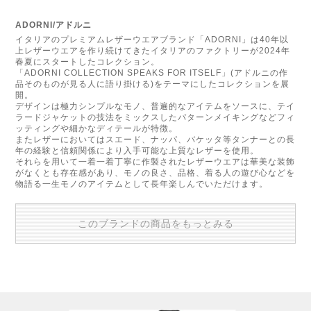
ADORNI/アドルニ
イタリアのプレミアムレザーウエアブランド「ADORNI」は40年以
上レザーウエアを作り続けてきたイタリアのファクトリーが2024年
春夏にスタートしたコレクション。
「ADORNI COLLECTION SPEAKS FOR ITSELF」(アドルニの作
品そのものが見る人に語り掛ける)をテーマにしたコレクションを展
開。
デザインは極力シンプルなモノ、普遍的なアイテムをソースに、テイ
ラードジャケットの技法をミックスしたパターンメイキングなどフィ
ッティングや細かなディテールが特徴。
またレザーにおいてはスエード、ナッパ、バケッタ等タンナーとの長
年の経験と信頼関係により入手可能な上質なレザーを使用。
それらを用いて一着一着丁寧に作製されたレザーウエアは華美な装飾
がなくとも存在感があり、モノの良さ、品格、着る人の遊び心などを
物語る一生モノのアイテムとして長年楽しんでいただけます。
このブランドの商品をもっとみる