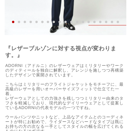
『レザーブルゾンに対する視点が変わりま
す。』
ADORNI（アドルニ）のレザーウェアはミリタリーやワーク
のディティールを独自に解釈し、アレンジを施しつつ再構築
したデザインで展開されています。
こちらはミリタリーのフライトジャケットをモチーフに、最
高級のレザーを用いオーバーサイズフィットで仕立てた一
着。
レザーウェアとしての力強さを残しつつミリタリー由来のタ
フさを軽減しており、現代的なデイリーウェアとして提案し
ているADORNIの代表モデルの一つですね。
ウールパンツやニットなど、上品なアイテムとのコーディネ
ートが特にお勧めで、ライダースなどハードなタイプは既に
お持ちの方の次なる一手としてスタイルの幅を広げてくれる