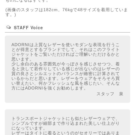
ものになるはずです。
(画像のスタッフは182cm、76kgで48サイズを着用していま
す。)
STAFF Voice
ADORNIは上質なレザーを使いモダンな表現を行うこ
とが得意とするブランドでして、それはこのフライト
ジャケットをご覧いただければご理解いただけるかと
思います。
少し余白のある雰囲気が今っぽさを感じさせつつ、着
ると決して若作りしている感じが出ないのはレザーの
質の良さとシルエットのバランスが緻密に計算されて
いるからだと思います。レザーをウェアをそろそろ買
い替えたい、何かフレッシュな風を感じたい、そんな
方にはADORNIを強くお勧めします。
スタッフ 泉
トランスポートジャケットにも似たレザーウェアで、
シンプルですが細部まで作り込まれた美しい仕上がり
になっています。
レザーはタイトに着るというのがセオリーではありま