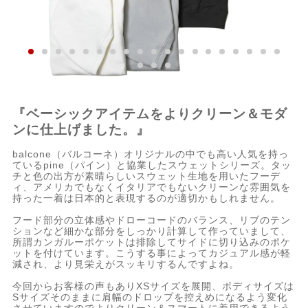
『ベーシックアイテムをよりクリーン＆モダ
ンに仕上げました。』
balcone（バルコーネ）オリジナルの中でも高い人気を持っ
ているpine（パイン）と協業したスウェットシリーズ。タッ
チと色の出方が素晴らしいスウェット生地を用いたフーデ
ィ、アメリカでもなくイタリアでもないクリーンな雰囲気を
持った一着は日本的と表現するのが適切かもしれません。
フード部分の立体感やドローコードのバランス、リブのテン
ションなど細かな部分をしっかり計算して作っていまして、
所謂カンガルーポケットは排除してサイドに切り込みのポケ
ットを付けています。こうする事によってカジュアル感が軽
減され、より見栄えがスッキリするんですよね。
今回からお客様の声もありXSサイズを展開、ボディサイズは
Sサイズそのままに肩幅のドロップを控えめになるよう変化