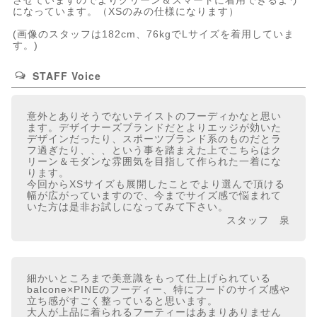
させていますのでよりクリーン＆スマートに着用できるよう
になっています。（XSのみの仕様になります）
(画像のスタッフは182cm、76kgでLサイズを着用していま
す。)
STAFF Voice
意外とありそうでないテイストのフーディかなと思い
ます。デザイナーズブランドだとよりエッジが効いた
デザインだったり、スポーツブランド系のものだとラ
フ過ぎたり、、、という事を踏まえた上でこちらはク
リーン＆モダンな雰囲気を目指して作られた一着にな
ります。
今回からXSサイズも展開したことでより選んで頂ける
幅が広がっていますので、今までサイズ感で悩まれて
いた方は是非お試しになってみて下さい。
スタッフ 泉
細かいところまで美意識をもって仕上げられている
balcone×PINEのフーディー、特にフードのサイズ感や
立ち感がすごく整っていると思います。
大人が上品に着られるフーティーはあまりありません