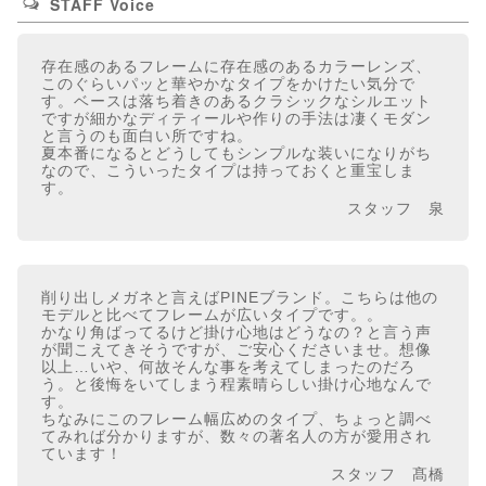
STAFF Voice
存在感のあるフレームに存在感のあるカラーレンズ、
このぐらいパッと華やかなタイプをかけたい気分で
す。ベースは落ち着きのあるクラシックなシルエット
ですが細かなディティールや作りの手法は凄くモダン
と言うのも面白い所ですね。
夏本番になるとどうしてもシンプルな装いになりがち
なので、こういったタイプは持っておくと重宝しま
す。
スタッフ 泉
削り出しメガネと言えばPINEブランド。こちらは他の
モデルと比べてフレームが広いタイプです。。
かなり角ばってるけど掛け心地はどうなの？と言う声
が聞こえてきそうですが、ご安心くださいませ。想像
以上…いや、何故そんな事を考えてしまったのだろ
う。と後悔をいてしまう程素晴らしい掛け心地なんで
す。
ちなみにこのフレーム幅広めのタイプ、ちょっと調べ
てみれば分かりますが、数々の著名人の方が愛用され
ています！
スタッフ 髙橋