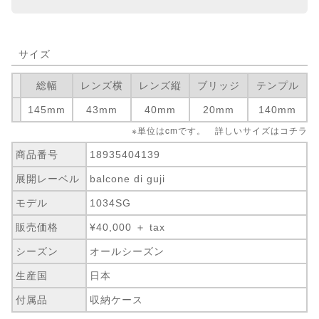
サイズ
総幅
レンズ横
レンズ縦
ブリッジ
テンプル
145mm
43mm
40mm
20mm
140mm
※単位はcmです。 詳しいサイズは
コチラ
商品番号
18935404139
展開レーベル
balcone di guji
モデル
1034SG
販売価格
¥40,000 ＋ tax
シーズン
オールシーズン
生産国
日本
付属品
収納ケース