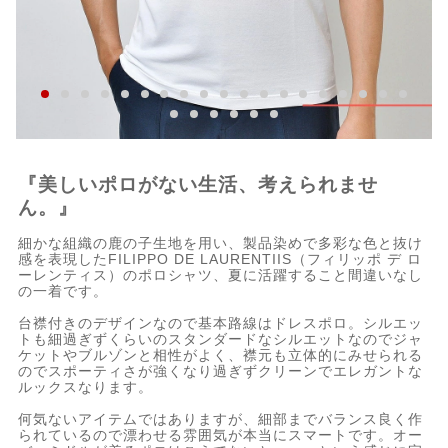
『美しいポロがない生活、考えられませ
ん。』
細かな組織の鹿の子生地を用い、製品染めで多彩な色と抜け
感を表現したFILIPPO DE LAURENTIIS（フィリッポ デ ロ
ーレンティス）のポロシャツ、夏に活躍すること間違いなし
の一着です。
台襟付きのデザインなので基本路線はドレスポロ。シルエッ
トも細過ぎずくらいのスタンダードなシルエットなのでジャ
ケットやブルゾンと相性がよく、襟元も立体的にみせられる
のでスポーティさが強くなり過ぎずクリーンでエレガントな
ルックスなります。
何気ないアイテムではありますが、細部までバランス良く作
られているので漂わせる雰囲気が本当にスマートです。オー