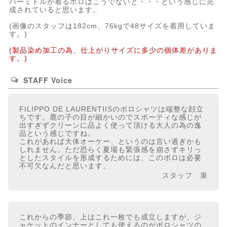
バーミドルが着るポロはこうでないと・・・という感じに完
成されていると思います。
(画像のスタッフは182cm、76kgで48サイズを着用していま
す。)
(製品染め加工の為、仕上がりサイズに多少の個体差がありま
す。)
STAFF Voice
FILIPPO DE LAURENTIISのポロシャツは端整な顔立
ちです。鹿の子の目が細かいのでスポーティな感じが
出すぎずクリーンに品よく使って頂ける大人の為の逸
品という感じですね。
これがあれば大体オーケー、というのは言い過ぎかも
しれません。ただ恐らく夏場も緊張感を崩さずキリっ
としたスタイルを形成するためには、このポロは必要
不可欠なんだと思います。
スタッフ 泉
これからの季節、上はこれ一枚でも成立しますが、ジ
ャケットのインナーとしても使えるのがポロシャツの