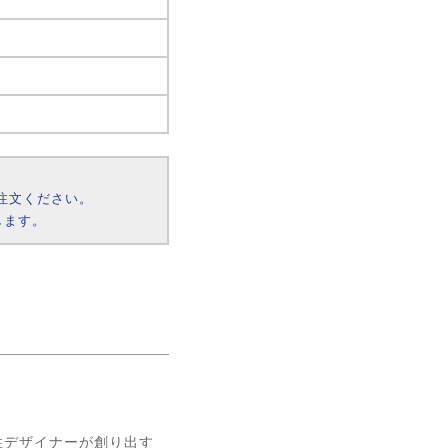
注文ください。
します。
性デザイナーが創り出す