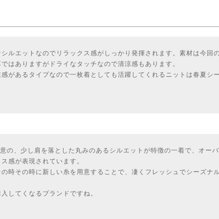
なシルエットなのでリラックス感がしっかり発揮されます。素材は今回
厚ではありますがドライなタッチなので清涼感もあります。
在感があるタイプなので一枚着としても活躍してくれるニットは春夏シ
Tお得意の、少し肩を落とした丸みのあるシルエットが特徴の一着で、オー
クス感が表現されています。
その時その時に新しい糸を用意することで、凄くフレッシュでシーズナ
購入してくなるブランドですね。