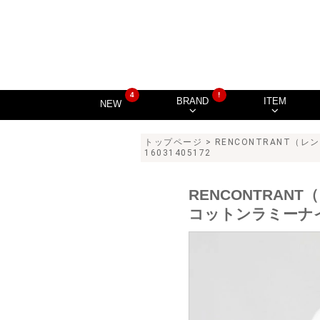
4
!
BRAND
ITEM
NEW
トップページ
>
RENCONTRANT（
16031405172