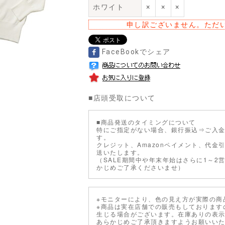
ホワイト
×
×
×
申し訳ございません。ただ
FaceBookでシェア
■
店頭受取について
■商品発送のタイミングについて
特にご指定がない場合、銀行振込⇒ご入金
す。
クレジット、Amazonペイメント、代金
送いたします。
（SALE期間中や年末年始はさらに1～2
かじめご了承くださいませ）
※モニターにより、色の見え方が実際の商
※商品は実在店舗での販売もしております
生じる場合がございます。在庫ありの表
あらかじめご了承頂きますようお願いい