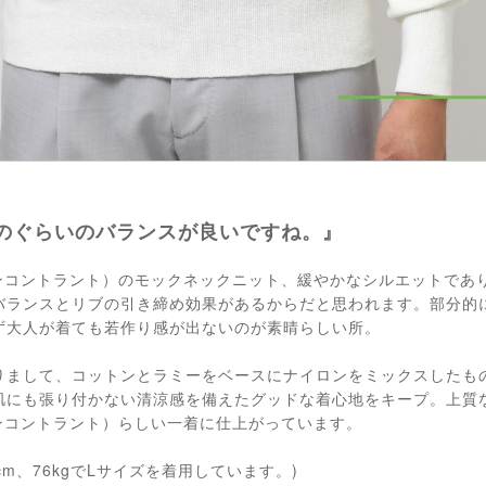
のぐらいのバランスが良いですね。』
（レンコントラント）のモックネックニット、緩やかなシルエットで
バランスとリブの引き締め効果があるからだと思われます。部分的
ず大人が着ても若作り感が出ないのが素晴らしい所。
りまして、コットンとラミーをベースにナイロンをミックスしたも
肌にも張り付かない清涼感を備えたグッドな着心地をキープ。上質
（レンコントラント）らしい一着に仕上がっています。
cm、76kgでLサイズを着用しています。)