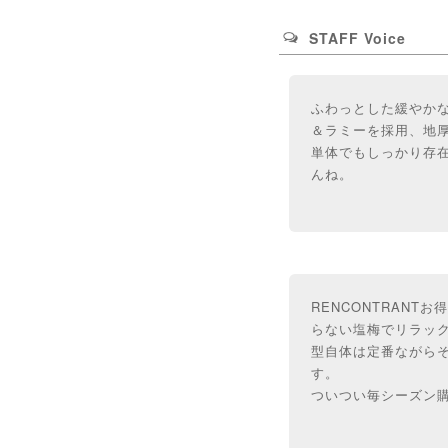
STAFF Voice
ふわっとした緩やか
＆ラミーを採用、地
単体でもしっかり存
んね。
RENCONTRAN
らない塩梅でリラッ
型自体は定番ながら
す。
ついつい毎シーズン