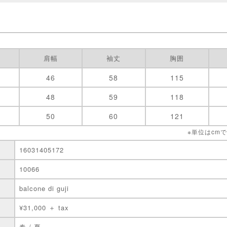
肩幅
袖丈
胸囲
46
58
115
48
59
118
50
60
121
※単位はcm
16031405172
10066
balcone di guji
¥31,000 ＋ tax
春 / 夏