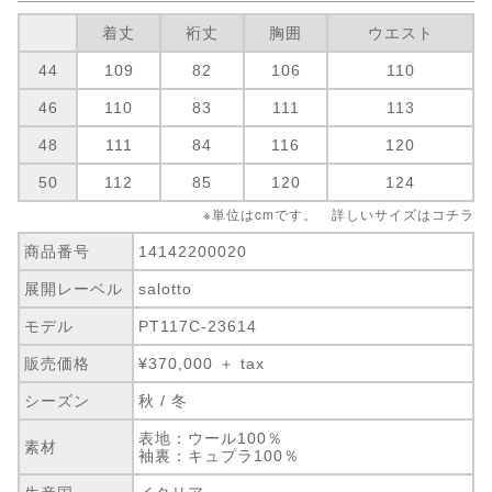
着丈
裄丈
胸囲
ウエスト
44
109
82
106
110
46
110
83
111
113
48
111
84
116
120
50
112
85
120
124
※単位はcmです。 詳しいサイズは
コチラ
商品番号
14142200020
展開レーベル
salotto
モデル
PT117C-23614
販売価格
¥370,000 ＋ tax
シーズン
秋 / 冬
表地：ウール100％
素材
袖裏：キュプラ100％