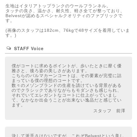
生地はイタリアトップランクのウールフランネル。
タッチの良さ、温かさ、耐久性、軽さ全てが整っており、
Belvestが認めるスペシャルクオリティのファブリックで
す。
(画像のスタッフは182cm、76kgで48サイズを着用していま
す。)
STAFF Voice
僕がコートに求めるポイントが、歩いたときに靡く優
雅さと、後ろ姿の美しさがあります。
こちらのバルマカーンコートは、その要素が完璧に詰
まっている僕の理想のコートです。
数々のメゾンブランドの生産を請けている背景がある
のでクラシックでありながらもモダンさも感じられ、
それでいてエレガントなコートに仕上がっていまし
て、なかなか出会うことが出来ない逸品だと感じてい
ます。
スタッフ 前澤
決して派手さはないですが、これぞBelvestという美し