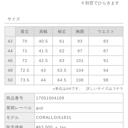
※別窓でひらきます
サイズ
着丈
肩幅
袖丈
胸囲
ウエスト
42
70
40.5
61
93
83
44
71
41.5
62
97
87
46
72
42.5
63
101
91
48
72.5
43
63.5
104
94
50
73.5
44
64.5
108
98
※単位はcmです。 詳しいサイズは
コチラ
商品番号
17051004109
展開レーベル
guji
モデル
CORALLO/51831
販売価格
¥63,000 ＋ tax