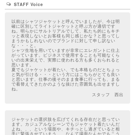
STAFF Voice
以前はシャツジャケットと呼んでいましたが、今は明
確に区別してライトジャケットと呼ぶ方が適切です
ね。明らかにサルトリアルでして、私たち的にもキチ
ッと表現しないとお客様も同じ感じかな？と思ってし
まうかもしれないのでブランドに対して申し訳ない
な・・・と。
シャツ生地を用いていますが非常にエレガントに仕上
がっています。ビジネスで使用することも可能なくら
いの出来栄えで、実際に使われる方も多くおられると
思います。
夏でもジャケットが着たい、でも本格ものだとちょっ
と気が引ける・・・という方にはこちらがとても良い
と思います。仕事の後そのまま食事に行っても、まる
で着替えてきたかのような抜けた雰囲気も出せますし
ね。
スタッフ 西出
ジャケットの選択肢を広げてくれる存在だと思ってい
ます。カジュアルなシーンでもジャケット着たいんだ
よね、、、という場面や、キチっとし過ぎていると相
手に緊張させていまう、、なんて場面なんかでもこう