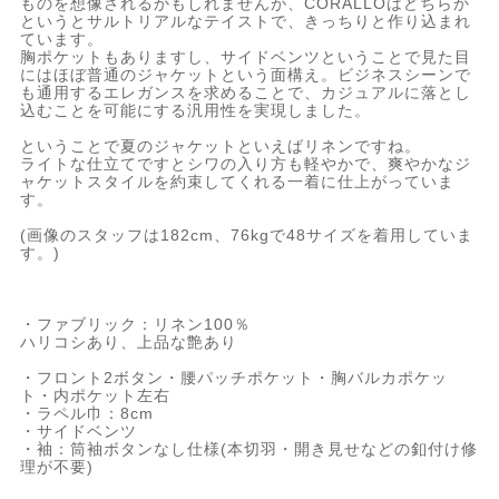
ものを想像されるかもしれませんが、CORALLOはどちらか
というとサルトリアルなテイストで、きっちりと作り込まれ
ています。
胸ポケットもありますし、サイドベンツということで見た目
にはほぼ普通のジャケットという面構え。ビジネスシーンで
も通用するエレガンスを求めることで、カジュアルに落とし
込むことを可能にする汎用性を実現しました。
ということで夏のジャケットといえばリネンですね。
ライトな仕立てですとシワの入り方も軽やかで、爽やかなジ
ャケットスタイルを約束してくれる一着に仕上がっていま
す。
(画像のスタッフは182cm、76kgで48サイズを着用していま
す。)
・ファブリック：リネン100％
ハリコシあり、上品な艶あり
・フロント2ボタン・腰パッチポケット・胸バルカポケッ
ト・内ポケット左右
・ラペル巾：8cm
・サイドベンツ
・袖：筒袖ボタンなし仕様(本切羽・開き見せなどの釦付け修
理が不要)