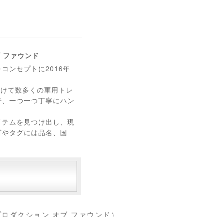
ブ ファウンド
をコンセプトに2016年
かけて数多くの軍用トレ
で、一つ一つ丁寧にハン
イテムを見つけ出し、現
ゴやタグには品名、国
（リプロダクション オブ ファウンド）