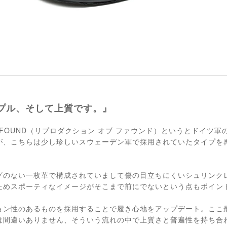
プル、そして上質です。』
 OF FOUND（リプロダクション オブ ファウンド）というとドイツ
が、こちらは少し珍しいスウェーデン軍で採用されていたタイプを
グのない一枚革で構成されていまして傷の目立ちにくいシュリンク
ためスポーティなイメージがそこまで前にでないという点もポイン
ョン性のあるものを採用することで履き心地をアップデート。ここ
は間違いありません、そういう流れの中で上質さと普遍性を持ち合