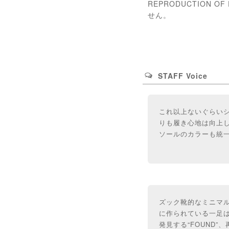
REPRODUCTION
せん。
STAFF Voice
これ以上ないぐらい
りも履き心地は向上
ソールのカラーも統
ズック靴的なミニマ
に作られている一足はさす
発見する“FOUND”