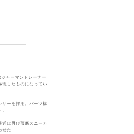
軍のジャーマントレーナー
再現したものになってい
レザーを採用。パーツ構
ト。
最近は再び薄底スニーカ
わせた