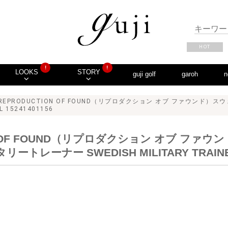
HOT
!
!
LOOKS
STORY
guji golf
garoh
n
 REPRODUCTION OF FOUND（リプロダクション オブ ファウンド
L 15241401156