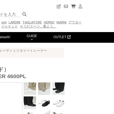
guji
LARDINI
TAGLIATORE
HERNO
MARNI
アウター
ジャケット
そうだスーツ、着よう。
GUIDE
etwork!
OUTLET
）スウェーデンミリタリートレーナー