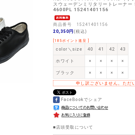
スウェーデンミリタリートレーナー SWED
4600PL 15241401156
商品番号 15241401156
20,350円
(税込)
[185ポイント進呈 ]
color＼size
40
41
42
43
ホワイト
×
×
×
×
ブラック
×
×
×
×
申し訳ございません。ただ
FaceBookでシェア
■
店頭受取について