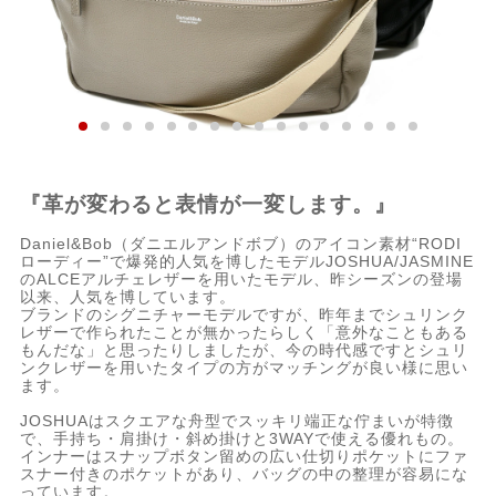
『革が変わると表情が一変します。』
Daniel&Bob（ダニエルアンドボブ）のアイコン素材“RODI
ローディー”で爆発的人気を博したモデルJOSHUA/JASMINE
のALCEアルチェレザーを用いたモデル、昨シーズンの登場
以来、人気を博しています。
ブランドのシグニチャーモデルですが、昨年までシュリンク
レザーで作られたことが無かったらしく「意外なこともある
もんだな」と思ったりしましたが、今の時代感ですとシュリ
ンクレザーを用いたタイプの方がマッチングが良い様に思い
ます。
JOSHUAはスクエアな舟型でスッキリ端正な佇まいが特徴
で、手持ち・肩掛け・斜め掛けと3WAYで使える優れもの。
インナーはスナップボタン留めの広い仕切りポケットにファ
スナー付きのポケットがあり、バッグの中の整理が容易にな
っています。