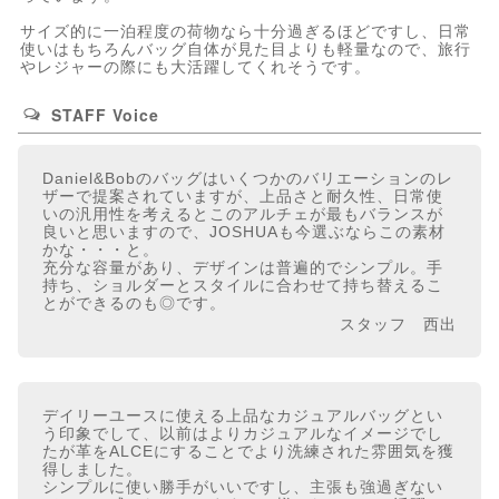
サイズ的に一泊程度の荷物なら十分過ぎるほどですし、日常
使いはもちろんバッグ自体が見た目よりも軽量なので、旅行
やレジャーの際にも大活躍してくれそうです。
STAFF Voice
Daniel&Bobのバッグはいくつかのバリエーションのレ
ザーで提案されていますが、上品さと耐久性、日常使
いの汎用性を考えるとこのアルチェが最もバランスが
良いと思いますので、JOSHUAも今選ぶならこの素材
かな・・・と。
充分な容量があり、デザインは普遍的でシンプル。手
持ち、ショルダーとスタイルに合わせて持ち替えるこ
とができるのも◎です。
スタッフ 西出
デイリーユースに使える上品なカジュアルバッグとい
う印象でして、以前はよりカジュアルなイメージでし
たが革をALCEにすることでより洗練された雰囲気を獲
得しました。
シンプルに使い勝手がいいですし、主張も強過ぎない