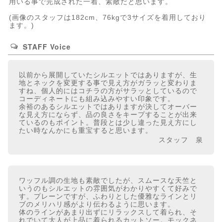
用いる事で完成された一着、素敵だと思います。
(画像のスタッフは182cm、76kgで3サイズを着用しており
ます。)
STAFF Voice
以前から展開していたシルエットではありますが、生
地とネックを変更する事で見え方がガラッと変わりま
すね、個人的にはコチラの方がサラッとしているので
コーディネートにも組み込みやすい印象です。
余裕のあるシルエットではありますが決してオーバー
な見え方にならず、品の良さをキープすることが出来
ているのもポイント。普段とは少し違った見え方にし
たい時なんかにも重宝すると思います。
スタッフ 泉
ワッフル調の生地も素敵でしたが、スムースな天竺と
いうのもシルエットの雰囲気がわかりやすくて好みで
す。プレーンですが、ふわりとした優雅なラインとリ
ブのメリハリ感がより伝わるように思います。
体のラインがあまり出ずにリラックスして着られ、そ
れでいて大人が上品に着られるカットソー。モックネ