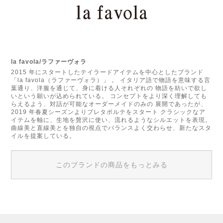
la favola/ラファーヴォラ
2015 年にスタートしたテイラードアイテムを中心としたブランド
「la favola（ラファーヴォラ）」 。 イタリア語で物語を意味する言
葉通り、洋服を通じて、身に着ける人それぞれの 物語を紡いで欲し
いという願いが込められている。 コンセプトをより深く理解しても
らえるよう、対話が可能なオーダーメイドのみの 展開であったが、
2019 年春夏シーズンよりプレタポルテをスタート クラシックなア
イテムを軸に、生地を贅沢に使い、流れるようなシルエットを表現。
曲線美と直線美とを独自の視点でバランスよく交わらせ、新たなスタ
イルを提案している。
このブランドの商品をもっとみる