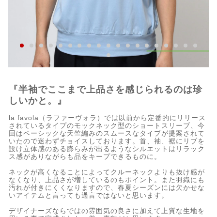
『半袖でここまで上品さを感じられるのは珍
しいかと。』
la favola（ラファーヴォラ）では以前から定番的にリリース
されているタイプのモックネック型のショートスリーブ、今
回はベーシックな天竺編みのスムースなタイプが提案されて
いたので迷わずチョイスしております。首、袖、裾にリブを
設け立体感のある膨らみが出るようなシルエットはリラック
ス感がありながらも品をキープできるものに。
ネックが高くなることによってクルーネックよりも抜け感が
なくなり、上品さが増しているのもポイント。また羽織にも
汚れが付きにくくなりますので、春夏シーズンには欠かせな
いアイテムと言っても過言ではないと思います。
デザイナーズならではの雰囲気の良さに加えて上質な生地を