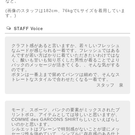
なと。
(画像のスタッフは182cm、76kgでLサイズを着用していま
す。)
STAFF Voice
クラフト感があると言いますか、若々しいフレッシュ
なムードが感じられる一着です。フレッシュではある
んですが若い方ばかりに着ていただきたいわけではな
く、酸いも甘いも知り尽くした男性が着ることでより
バックのメッセージが活きてくる、、そんな気がする
のです。
ボタンは一番上まで留めてパンツは細めで、そんなス
トレートなスタイルで合わせたくなる一着です。
スタッフ 泉
モード、スポーツ、パンクの要素がミックスされたプ
リントポロ、アイテムとしては珍しいと思いますが、
COMME des GARCONS SHIRTらしいといえばらし
いのかと思います。
シルエットはプレーンで特別感がないことが逆にメッ
セージ性を強めていて、シンプルに存在感のある仕上