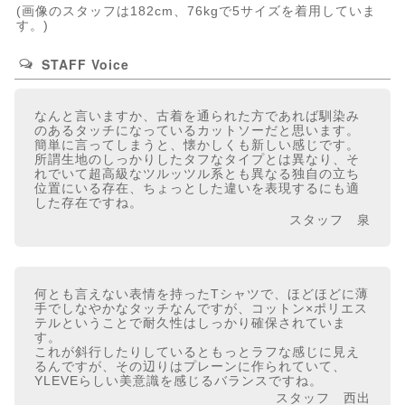
(画像のスタッフは182cm、76kgで5サイズを着用していま
す。)
STAFF Voice
なんと言いますか、古着を通られた方であれば馴染み
のあるタッチになっているカットソーだと思います。
簡単に言ってしまうと、懐かしくも新しい感じです。
所謂生地のしっかりしたタフなタイプとは異なり、そ
れでいて超高級なツルッツル系とも異なる独自の立ち
位置にいる存在、ちょっとした違いを表現するにも適
した存在ですね。
スタッフ 泉
何とも言えない表情を持ったTシャツで、ほどほどに薄
手でしなやかなタッチなんですが、コットン×ポリエス
テルということで耐久性はしっかり確保されていま
す。
これが斜行したりしているともっとラフな感じに見え
るんですが、その辺りはプレーンに作られていて、
YLEVEらしい美意識を感じるバランスですね。
スタッフ 西出