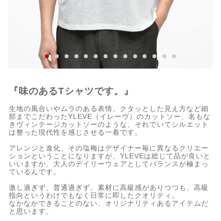
『味のあるTシャツです。』
生地の風合いやムラのある表情、クタッとした見え方など細
部までこだわったYLEVE（イレーヴ）のカットソー、名もな
きヴィンテージカットソーのような、それでいてシルエット
は整った現代性を感じさせる一着です。
アレンジと進化、その塩梅はデザイナー毎に異なるクリエー
ションということになりますが、YLEVEは総じて品が良いと
いいますか、大人のデイリーウェアとしてバランスが極まっ
ているんです。
激し過ぎず、普通過ぎず。素材に高級感がありつつも、高級
指向というわけでもなく日常に即したクオリティ。
なかなかできることのない、オリジナリティあるアイテムだ
と思います。