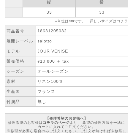
縦
横
33
33
※単位はcmです。 詳しいサイズは
コチラ
商品番号
18631205082
展開レーベル
salotto
モデル
JOUR VENISE
販売価格
¥10,800 ＋ tax
シーズン
オールシーズン
素材
リネン100％
生産国
フランス
付属品
無し
【修理希望のお客様へ】
修理希望のお客様は
コチラのページ
より、 希望の修理方法を一緒に
カートに入れてご注文ください。
※修理が必要な場合のみご注文ください。ご注文が無ければ未修理に