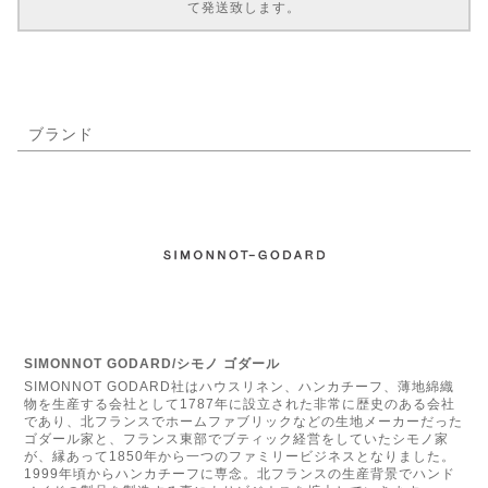
て発送致します。
ブランド
SIMONNOT GODARD/シモノ ゴダール
SIMONNOT GODARD社はハウスリネン、ハンカチーフ、薄地綿織
物を生産する会社として1787年に設立された非常に歴史のある会社
であり、北フランスでホームファブリックなどの生地メーカーだった
ゴダール家と、フランス東部でブティック経営をしていたシモノ家
が、縁あって1850年から一つのファミリービジネスとなりました。
1999年頃からハンカチーフに専念。北フランスの生産背景でハンド