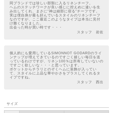
同ブランドでは珍しい部類に入るリネンチーフ。
ヘムのステッチワークが良い感じに控えめに違いを生
み出してくれ、まさに“神は細部に宿る“チーフです。
実は僕自身が最も好んでいるスタイルのリネンチーフ
なのですが、ここ最近このようなタイプは本当に見付
け難くなりました。
出会った時が買い時です・・・
スタッフ 岩佐
個人的にも愛用しているSIMONNOT GODARDのライ
ンナップが増えてきているのですごく嬉しい毎日を送
っているわけですが、リネン100％は所有していないの
ですごく欲しいな・・・と思っています。
ポケットからチラリとのぞくヘムに装飾が入ってい
て、スタイルに上品な華やかさをプラスしてくれるタ
イプですね。
スタッフ 西出
サイズ