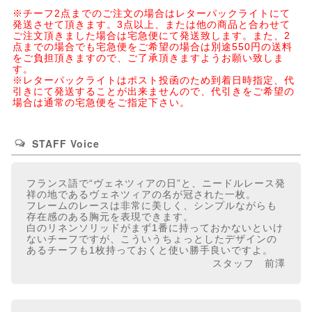
※チーフ2点までのご注文の場合はレターパックライトにて
発送させて頂きます。3点以上、または他の商品と合わせて
ご注文頂きました場合は宅急便にて発送致します。また、2
点までの場合でも宅急便をご希望の場合は別途550円の送料
をご負担頂きますので、ご了承頂きますようお願い致しま
す。
※レターパックライトはポスト投函のため到着日時指定、代
引きにて発送することが出来ませんので、代引きをご希望の
場合は通常の宅急便をご指定下さい。
STAFF Voice
フランス語で“ヴェネツィアの日”と、ニードルレース発
祥の地であるヴェネツィアの名が冠された一枚。
フレームのレースは非常に美しく、シンプルながらも
存在感のある胸元を表現できます。
白のリネンソリッドがまず1番に持っておかないといけ
ないチーフですが、こういうちょっとしたデザインの
あるチーフも1枚持っておくと使い勝手良いですよ。
スタッフ 前澤