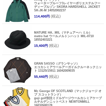
ウォータープルーフ3レイヤーポリエステルフー
ディーブルゾン SKORA HARDSHELL JACKET
SK-JK-M 14052002237
(税込)
114,400円
MATURE HA._MIL（マチュアーハ ミル）
metro hat ウールメルトンハット MIL-0710
18552403221
(税込)
15,400円
GRAN SASSO（グランサッソ）
エコカシミアウールアーガイルクルーネックニッ
ト 13125/15911 16042009035
(税込)
55,440円
Mc George OF SCOTLAND（マックジョージ オ
ブ スコットランド）
guji golf別注ミドルゲージウールカシミアケーブ
ルチルデンニットベスト NEWTONMILL
16032600178