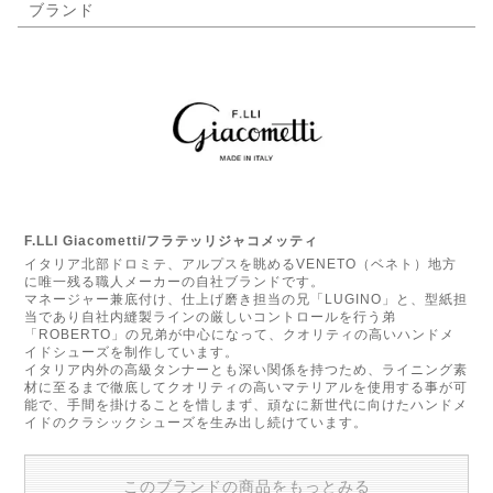
ブランド
F.LLI Giacometti/フラテッリジャコメッティ
イタリア北部ドロミテ、アルプスを眺めるVENETO（ベネト）地方
に唯一残る職人メーカーの自社ブランドです。
マネージャー兼底付け、仕上げ磨き担当の兄「LUGINO」と、型紙担
当であり自社内縫製ラインの厳しいコントロールを行う弟
「ROBERTO」の兄弟が中心になって、クオリティの高いハンドメ
イドシューズを制作しています。
イタリア内外の高級タンナーとも深い関係を持つため、ライニング素
材に至るまで徹底してクオリティの高いマテリアルを使用する事が可
能で、手間を掛けることを惜しまず、頑なに新世代に向けたハンドメ
イドのクラシックシューズを生み出し続けています。
このブランドの商品をもっとみる