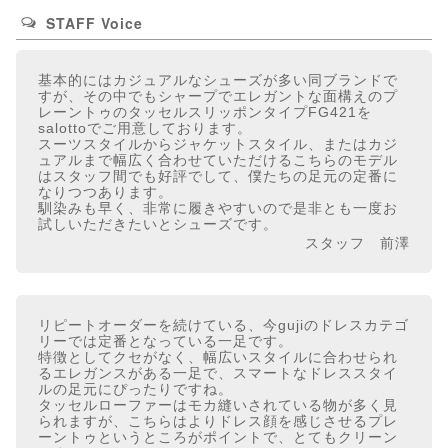
STAFF Voice
基本的にはカジュアルなシューズが多い同ブランドで
すが、その中でもシャープでエレガントな面構えのプ
レーントゥのタッセルスリッポンタイプFG421を
salottoでご用意しております。
スーツスタイルからジャケットスタイル、またはカジ
ュアルまで幅広く合わせていただけるこちらのモデル
はスタッフ間でも好評でして、僕たちの足元の定番に
なりつつあります。
馴染みも早く、非常に履きやすいので是非とも一度お
試しいただきたいとシューズです。
スタッフ 前澤
リピートオーダーを続けている、今gujiのドレスカテゴ
リーでは定番となっている一足です。
特徴としてクセがなく、幅広いスタイルに合わせられ
るエレガンスがある一足で、スマートなドレススタイ
ルの足元にぴったりですね。
タッセルローファーはモカ縫いされている物が多く見
られますが、こちらはよりドレス顔を感じさせるプレ
ーントゥというところがポイントで、とてもクリーン