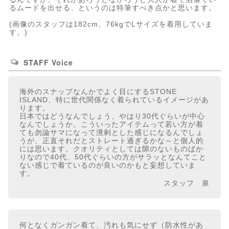
るムードを出せる、というのは特筆すべき点かと思います。
(画像のスタッフは182cm、76kgでLサイズを着用していま
す。)
STAFF Voice
海外のスナップなんかでよく目にするSTONE
ISLAND、特に世代関係なく着られているイメージがあ
ります。
日本ではどうなんでしょう、やはり30代ぐらいが中心
なんでしょうか。こういったアイテムって若い方が着
ても勿論サマになって溌剌とした感じになるんでしょ
うが、正直それだとストレート過ぎるかな～と個人的
には思います。クオリティとしては隙のないものばか
りなので40代、50代ぐらいの方がサラッとなんてこと
ない感じで着ているのが良いのかもと妄想していま
す。
スタッフ 泉
何となくガンガン着て、汚れも気にせず（防水性があ