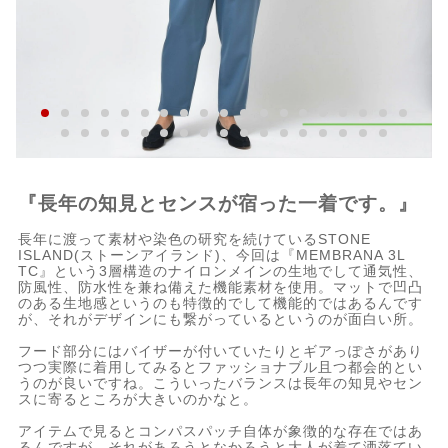
『長年の知見とセンスが宿った一着です。』
長年に渡って素材や染色の研究を続けているSTONE
ISLAND(ストーンアイランド)、今回は『MEMBRANA 3L
TC』という3層構造のナイロンメインの生地でして通気性、
防風性、防水性を兼ね備えた機能素材を使用。マットで凹凸
のある生地感というのも特徴的でして機能的ではあるんです
が、それがデザインにも繋がっているというのが面白い所。
フード部分にはバイザーが付いていたりとギアっぽさがあり
つつ実際に着用してみるとファッショナブル且つ都会的とい
うのが良いですね。こういったバランスは長年の知見やセン
スに寄るところが大きいのかなと。
アイテムで見るとコンパスパッチ自体が象徴的な存在ではあ
るんですが、それがあろうとなかろうと大人が着て洒落てい