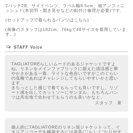
2パッチ2B、サイドベンツ、ラペル幅8.5cm、袖アンフィニ
ッシュド(本切羽・開き見せなどの釦付け修理が必要)です。
(
セットアップで着られるパンツはこちら
)
(画像のスタッフは182cm、76kgで48サイズを着用していま
す。)
STAFF Voice
TAGLIATOREらしいムードのあるジャケットですよ
ね。リネンをメインファブリックに据えた清涼感と華
やかさがある一着、ライトな色合いですがこのぐらい
の塩梅であればチャレンジしてもらいやすいかと思い
ます。
きちっとした感じで着てもらっても良いですし、リゾ
ート感を出してカットソーにサンダル、もちろんパン
ツは共生地で合わせてもらうのも良いかなと。
スタッフ 泉
個人的にTAGLIATOREのリネン混ジャケットって、イ
タリアンコーデを構築するには非常に“らしく”なりやす