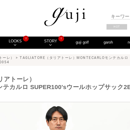
HOT
!
!
LOOKS
STORY
guji golf
garoh
n
アトーレ）
> TAGLIATORE（タリアトーレ）MONTECARLOモンテカルロ 
0054