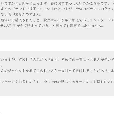
いですか？と聞かれたらまず一番におすすめしたいのがこちらです。TAG
は多くのブランドで提案されているわけですが、全体のバランスの良さ
出ている印象なんですよね。
も色違いで購入されたりと、愛用者の方が年々増えているモンスタージ
ATOREの哲学が全て詰まっている、と言っても過言ではありません。
ていますが、継続して人気があります。初めての一着にされる方が多い
ね。
さんのジャケットを着てこられた方も一周回って選ばれることがあり、
ジャケットをお探しの方も、少しそれた珍しいカラーものをお探しの方
ル