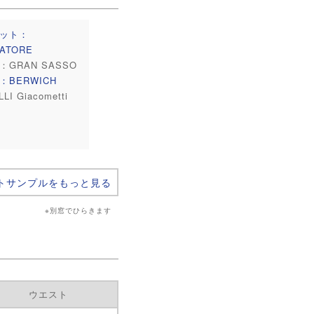
ット：
IATORE
：GRAN SASSO
：BERWICH
LI Giacometti
トサンプルをもっと見る
※別窓でひらきます
ウエスト