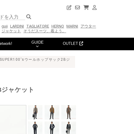
guji
LARDINI
TAGLIATORE
HERNO
MARNI
アウター
ジャケット
そうだスーツ、着よう。
GUIDE
etwork!
OUTLET
SUPER100'sウールホップサック2Bジ