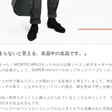
まらないと言える、名品中の名品です。』
タリアトーレ）MONTECARLOモンテカルロは毎シーズン必ずオーダ
の生地でしょう、SUPER100'sウールホップサックファブリック
ックの中で最もバランスが取れている生地だと考えていまして、色
タッチの良さ、しなやかさとハリコシの両立、耐久性全て申し分無
の比べ気持ちざっくりと織り上げられているところもポイントで、
奥行きが生まれるんです。
ソーにウールパンツというシンプルなスタイルでも洗練された空気