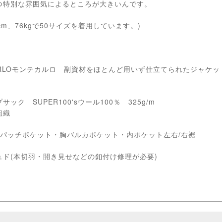
つ特別な雰囲気によるところが大きいんです。
cm、76kgで50サイズを着用しています。)
ARLOモンテカルロ 副資材をほとんど用いず仕立てられたジャケットで
。
ク SUPER100'sウール100％ 325g/m
組織
腰パッチポケット・胸バルカポケット・内ポケット左右/右裾
ド(本切羽・開き見せなどの釦付け修理が必要)