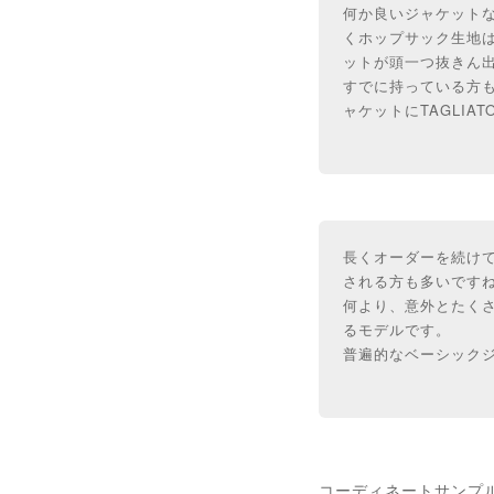
何か良いジャケットな
くホップサック生地
ットが頭一つ抜きん
すでに持っている方
ャケットにTAGLI
長くオーダーを続け
される方も多いです
何より、意外とたく
るモデルです。
普遍的なベーシック
コーディネートサンプ