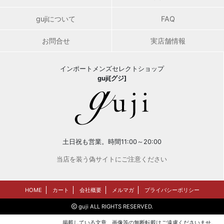
gujiについて
FAQ
お問合せ
実店舗情報
インポートメンズセレクトショップ
guji[グジ]
土日祝も営業。時間11:00～20:00
当店を装う偽サイトにご注意ください
HOME
カート
会社概要
メルマガ
プライバシーポリシー
guji ALL RIGHTS RESERVED.
掲載している文章、画像等の無断転載はご遠慮くださいませ。