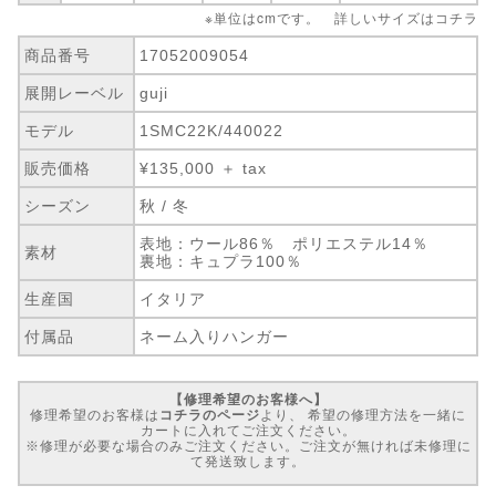
※単位はcmです。 詳しいサイズは
コチラ
商品番号
17052009054
展開レーベル
guji
モデル
1SMC22K/440022
販売価格
¥135,000 ＋ tax
シーズン
秋 / 冬
表地：ウール86％ ポリエステル14％
素材
裏地：キュプラ100％
生産国
イタリア
付属品
ネーム入りハンガー
【修理希望のお客様へ】
修理希望のお客様は
コチラのページ
より、 希望の修理方法を一緒に
カートに入れてご注文ください。
※修理が必要な場合のみご注文ください。ご注文が無ければ未修理に
て発送致します。