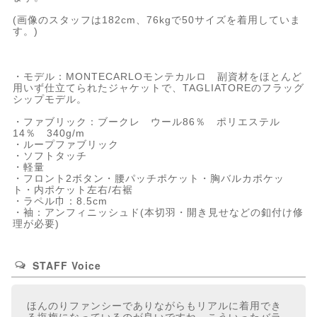
(画像のスタッフは182cm、76kgで50サイズを着用していま
す。)
・モデル：MONTECARLOモンテカルロ 副資材をほとんど
用いず仕立てられたジャケットで、TAGLIATOREのフラッグ
シップモデル。
・ファブリック：ブークレ ウール86％ ポリエステル
14％ 340g/m
・ループファブリック
・ソフトタッチ
・軽量
・フロント2ボタン・腰パッチポケット・胸バルカポケッ
ト・内ポケット左右/右裾
・ラペル巾：8.5cm
・袖：アンフィニッシュド(本切羽・開き見せなどの釦付け修
理が必要)
STAFF Voice
ほんのりファンシーでありながらもリアルに着用でき