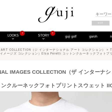
HOT
!
!
LOOKS
STORY
guji golf
garoh
n
NAL ART COLLECTION（ジ インターナショナル アート コレクション）
> T
イメージズ コレクション）Elsa Peretti コットンクルーネックフォトプリン