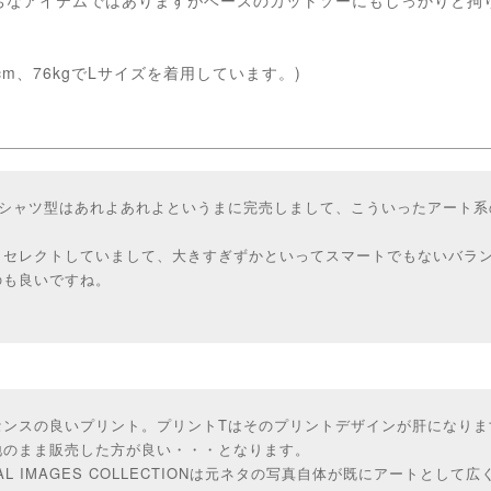
cm、76kgでLサイズを着用しています。)
Tシャツ型はあれよあれよというまに完売しまして、こういったアート系
。
もセレクトしていまして、大きすぎずかといってスマートでもないバラ
のも良いですね。
センスの良いプリント。プリントTはそのプリントデザインが肝になりま
地のまま販売した方が良い・・・となります。
IONAL IMAGES COLLECTIONは元ネタの写真自体が既にアートとし