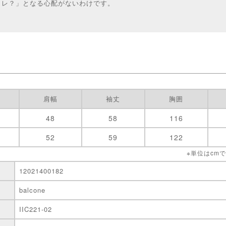
コレ？」となる心配がないわけです。
肩幅
袖丈
胸囲
48
58
116
52
59
122
※単位はcm
12021400182
balcone
IIC221-02