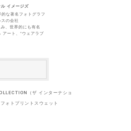
ョナル イメージズ
世界的な著名フォトグラフ
ルスの会社
プを組み、世界的にも有名
 アート、“ウェアラブ
S COLLECTION（ザ インターナショ
ネックフォトプリントスウェット