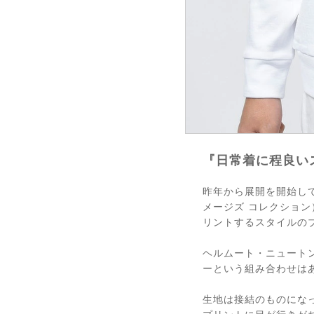
『日常着に程良い
昨年から展開を開始して好評
メージズ コレクショ
リントするスタイルの
ヘルムート・ニュート
ーという組み合わせは
生地は接結のものにな
プリントに目が行きが