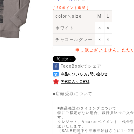
[160ポイント進呈 ]
color＼size
M
L
ホワイト
×
×
チャコールグレー
×
×
申し訳ございません。ただ
FaceBookでシェア
■
店頭受取について
■商品発送のタイミングについて
特にご指定がない場合、銀行振込⇒ご入金
す。
クレジット、Amazonペイメント、代金
送いたします。
（SALE期間中や年末年始はさらに1～2