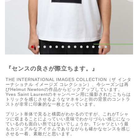
『センスの良さが際立ちます。』
THE INTERNATIONAL IMAGES COLLECTION（ザ インタ
ーナショナル イメージズ コレクション）、今シーズンは再
びHelmut Newtonの作品からピックアップしています。
Yves Saint Laurentのキャンペーン用に撮影されたこちらは
トリックを感じさせるようなマネキンと街の背景のコントラ
ストが非常に印象的な一枚となっています。
プリント単体で見ると構図がわかるのですが、これがTシャ
ツに収まることによっていい意味でわかりづらい感じになっ
ているのも面白い所ではないでしょうか。Tシャツという最
もカジュアルなアイテムでありながらも確かなセンスを感じ
させる一着、素敵だと思います。