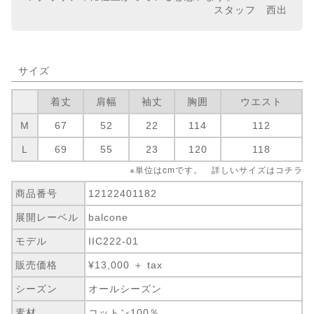
スタッフ 西出
サイズ
着丈
肩幅
袖丈
胸囲
ウエスト
M
67
52
22
114
112
L
69
55
23
120
118
※単位はcmです。 詳しいサイズは
コチラ
商品番号
12122401182
展開レーベル
balcone
モデル
IIC222-01
販売価格
¥13,000 ＋ tax
シーズン
オールシーズン
素材
コットン100％