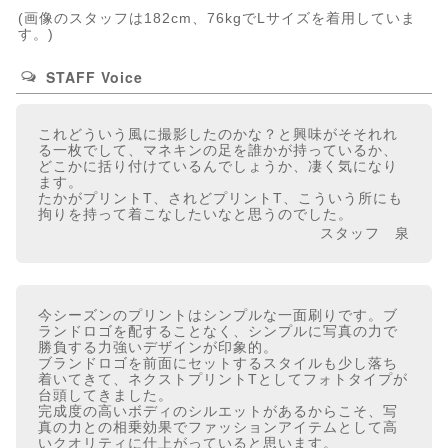
(画像のスタッフは182cm、76kgでLサイズを着用していま
す。)
STAFF Voice
これどういう風に撮影したのかな？と興味がそそれれ
る一枚でして、マネキンの足を誰かが持っているか、
どこかに括り付けているんでしょうか、凄く気になり
ます。
たかがプリントT、されどプリントT、こういう所にも
拘りを持って着こなしたいなと思うのでした。
スタッフ 泉
今シーズンのプリントはシンプルな一面刷りです。ブ
ランドロゴを配することなく、シンプルに写真の力で
勝負する力強いデザインが印象的。
ブランドロゴを前面にセットするスタイルも少し落ち
着いてきて、ネクストプリントTとしてフォトタイプが
台頭してきました。
完成度の高いボディのシルエットがあるからこそ、写
真の力との相乗効果でファッションアイテムとして高
いクオリティに仕上がっていると思います。