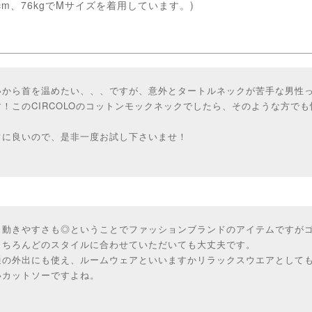
cm、76kgでMサイズを着用しています。)
いから首を温めたい、、、ですが、意外とタートルネックが苦手な男性
！このCIRCOLOのコットンモックネックでしたら、そのような方で
常に良いので、是非一度お試し下さいませ！
、動きやすさも◎ということでファッションブランドのアイテムですが
もちろんどのスタイルに合わせていただいても大丈夫です。
通の外出にも使え、ルームウェアといいますかリラックスウエアとして
いカットソーですよね。