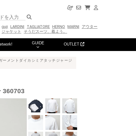
guji
LARDINI
TAGLIATORE
HERNO
MARNI
アウター
ジャケット
そうだスーツ、着よう。
GUIDE
etwork!
OUTLET
01）ガーメントダイカシミアタッチジャージ