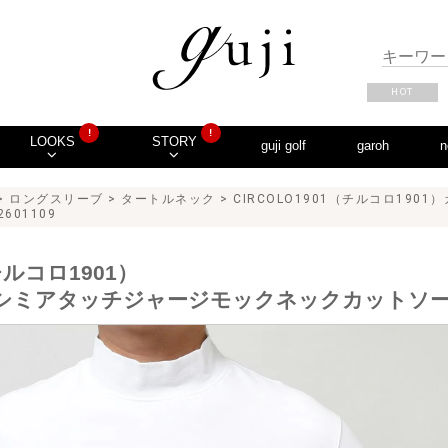
HOT
!
!
LOOKS
STORY
guji golf
garoh
n
>
ロングスリーブ
>
タートルネック
> CIRCOLO1901（チルコロ19
601109