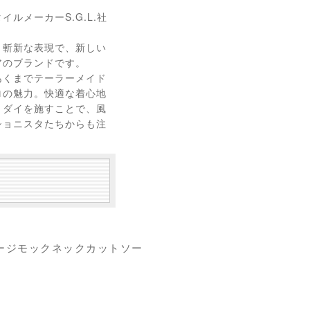
ルメーカーS.G.L.社
と斬新な表現で、新しい
アのブランドです。
あくまでテーラーメイド
ロの魅力。快適な着心地
トダイを施すことで、風
ショニスタたちからも注
ージモックネックカットソー