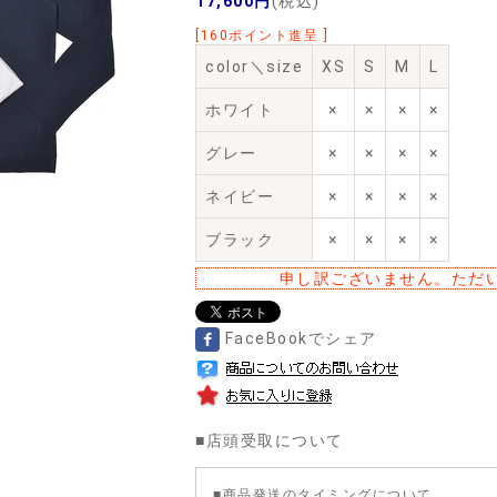
17,600円
(税込)
[160ポイント進呈 ]
color＼size
XS
S
M
L
ホワイト
×
×
×
×
グレー
×
×
×
×
ネイビー
×
×
×
×
ブラック
×
×
×
×
申し訳ございません。ただ
FaceBookでシェア
■
店頭受取について
■商品発送のタイミングについて