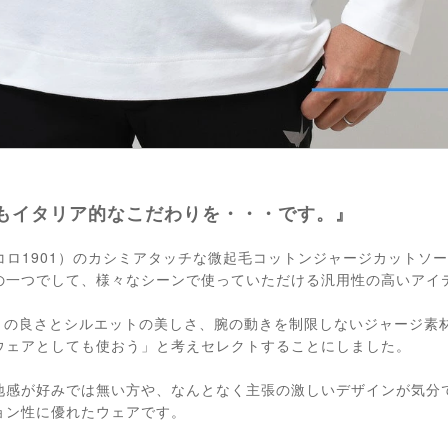
もイタリア的なこだわりを・・・です。』
（チルコロ1901）のカシミアタッチな微起毛コットンジャージカット
の一つでして、様々なシーンで使っていただける汎用性の高いアイ
その肌触りの良さとシルエットの美しさ、腕の動きを制限しないジャージ
ウェアとしても使おう」と考えセレクトすることにしました。
地感が好みでは無い方や、なんとなく主張の激しいデザインが気分
ョン性に優れたウェアです。