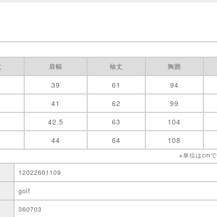
丈
肩幅
袖丈
胸囲
39
61
94
41
62
99
42.5
63
104
44
64
108
※単位はcm
12022601109
golf
360703