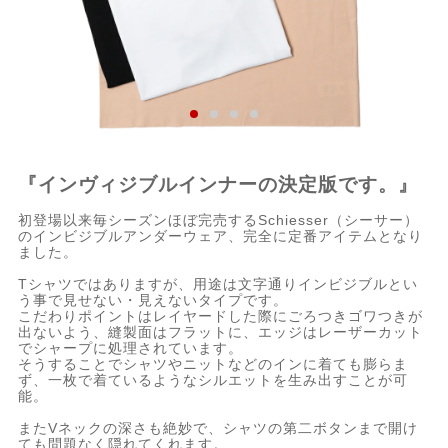
『インヴィジブルインナーの決定版です。』
初登場以来毎シーズンほぼ完売するSchiesser（シーサー）
のインビジブルアンダーウェア、完全に定番アイテムとなり
ました。
Tシャツではありますが、用途は文字通りインビジブルとい
う事で見せない・見えないタイプです。
こだわりポイントはレイヤードした際にごろつきゴワつきが
出ないよう、縫製面はフラットに、エッジはレーザーカット
でシャープに処理されています。
そうすることでシャツやニットなどのインに着ても膨らま
ず、一枚で着ているようなシルエットを生み出すことが可
能。
またVネックの深さも絶妙で、シャツの第二ボタンまで開け
ても問題なく隠れてくれます。