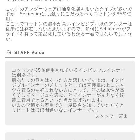
この手のアンダーウェアは通常化繊を用いたタイプが多いで
すが、Schiesserは肌触りにこだわるべくコットンを85％使
用。
ここまでコットンの混率が高いインビジブル系のアンダーは
従来には存在しないと思いますので、如何にSchiesserがプ
ライドを持って製品化しているわかる一着ではないでしょう
か。
STAFF Voice
コットンが85％使用されているインビジブルインナー
は別格です。
肌あたりの良さはあった方が嬉しいですよね。インビ
ジブルインナーのメリットとしては直接肌の上にシャ
ツを着るのを好まれない方にとって、汗の吸水性が高
くそしてベージュを選ぶことでインナーが見えなく綺
麗に着用できるといった点が挙げられます。
いまの季節から着用でき一度良さを知っていただくと
リピートはほぼ間違いないインナーです。
スタッフ 宮田