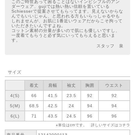
このご時世あって困ることはないインビシブルのアン
ダーウェア、gujiでは熱い熱い信頼を置いている
Schiesserで提案させてもらってます。見えないからな
んでもいいじゃん、と思われる方もいらっしゃるやも
しれませんが、お肌に1番近いウェアだからこそ拘って
いただきたいんですよね。
コットン素材の分量が多いので肌にも優しいですし、
一度着てもらうと必ず気にいってもらえると思いま
す。
スタッフ 泉
サイズ
着丈
肩幅
袖丈
胸囲
ウエスト
4(S)
66
41.5
23.5
92
92
5(M)
68.5
42.5
24
94
94
6(L)
71
43.5
24.5
96
96
※単位はcmです。 詳しいサイズは
コチラ
商品番号
12142000113