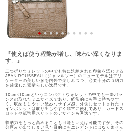
『使えば使う程艶が増し、味わい深くなりま
す。』
二つ折りウォレットの中でも特に洗練された印象を漂わせる
JEAN ROUSSEAU（ジャンルソー）のニューモデルはアリ
ゲーターの美しい腑を内外で楽しみつつ、必要十分の収納力
を確保した素晴らしい逸品です。
10cm×10cmというコンパクトウォレットの中でも一際バラ
ンスの取れたミニサイズであり、経常的にも手に持ちやす
く、収納もしやすい絶妙なサイズ感。外側にセットされたコ
インポケットは取り出しやすく非常に便利であり、カードス
ロットや紙幣用スリットのデザインも秀逸です。
収納力をもっと高めることも可能といえば可能ですが、その
分厚みが出てしまい見た目的にもエレガントにはなりません