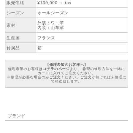
販売価格
¥130,000 ＋ tax
シーズン
オールシーズン
外装：ワニ革
素材
内装：山羊革
生産国
フランス
付属品
箱
【修理希望のお客様へ】
修理希望のお客様は
コチラのページ
より、 希望の修理方法を一緒に
カートに入れてご注文ください。
※修理が必要な場合のみご注文ください。ご注文が無ければ未修理に
て発送致します。
ブランド