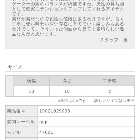
ゲーターの腑のバランスが綺麗ですね、男性の持ち物
として確実にテンションをアップしてくれるアイテム
です。
素材が素材なので勿論お値段は張るわけですが、長く
丁寧に使い味わい深い存在に育てていく楽しみもある
わけでして、そういった側面から見ても素晴らしい逸
品なんだと思います。
スタッフ 泉
サイズ
横幅
高さ
マチ幅
10
10
2
※単位はcmです。 詳しいサイズは
コチラ
商品番号
19021029093
展開レーベル
guji
モデル
47691