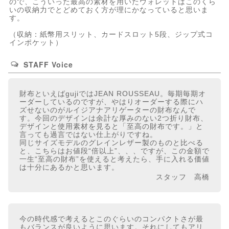
ので、こういった最高の素材を用いたウォレットはこのくら
いの収納力でとどめておく方が理にかなっていると思いま
す。
（収納：紙幣用スリット、カードスロット5段、ジップ式コ
インポケット）
STAFF Voice
財布といえばgujiではJEAN ROUSSEAU。毎期毎期オ
ーダーしているのですが、やはりオーダーする際にハ
ズせないのがルイジアナアリゲーターの財布なんで
す。今回のデザインは余計な厚みのない2つ折り財布、
デザインと使用素材を見ると「至高の財布です。」と
言っても過言ではない仕上がりですね。
同じサイズモデルのグレインレザー製のものと比べる
と、こちらはお値段“倍以上”、、、ですが、この金額で
一生“至高の財布”を使えると考えたら、手に入れる価値
は十分にあるかと思います。
スタッフ 高橋
今の時代感で考えるとこのぐらいのコンパクトさが最
もバランスが良いように思います。それにしてもアリ