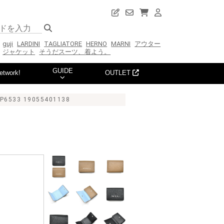
guji
LARDINI
TAGLIATORE
HERNO
MARNI
アウター
ジャケット
そうだスーツ、着よう。
GUIDE
etwork!
OUTLET
533 19055401138