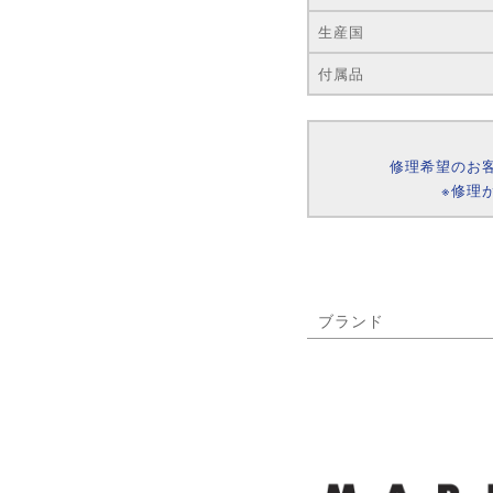
生産国
付属品
修理希望のお
※修理
ブランド