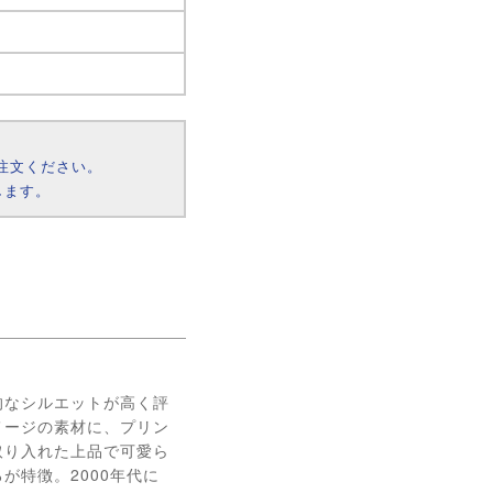
注文ください。
します。
的なシルエットが高く評
メージの素材に、プリン
取り入れた上品で可愛ら
が特徴。2000年代に