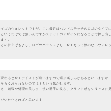
サイズのウォレットですが、ここ最近はハンドステッチのロゴのタイプ
、というわけでは無いんですがステッチのデザインになることで押し出
けます。
などの仕上げもよし、ロゴのバランスよし、全くもって隙のないウォレ
が変わると全くテイストが違いますので選ぶ楽しみがあるといいますか
おそらくおられないのでは？という気がします。
良さ、縫製や処理の美しさ、使い勝手の良さ、クラフト感をシリアスに
選びいただければと思います。