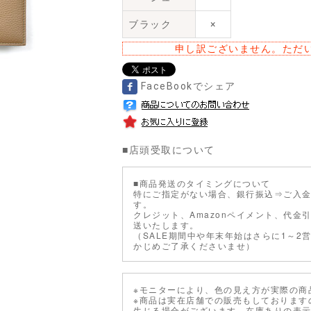
ブラック
×
申し訳ございません。ただ
FaceBookでシェア
■
店頭受取について
■商品発送のタイミングについて
特にご指定がない場合、銀行振込⇒ご入金
す。
クレジット、Amazonペイメント、代金
送いたします。
（SALE期間中や年末年始はさらに1～2
かじめご了承くださいませ）
※モニターにより、色の見え方が実際の商
※商品は実在店舗での販売もしております
生じる場合がございます。在庫ありの表