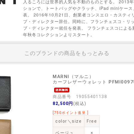
入るころには世界的人気を不動のものとする。 2013
ションで、トートバッグやクラッチ、iPad miniケー
表。 2016年10月21日、創業者コンスエロ・カステ
ブ・ディレクター辞任。同時に、フランチェスコ・リ
ブ・ディレクター就任を発表。 フランチェスコによる新生
年秋冬コレクションよりスタート。
このブランドの商品をもっとみる
MARNI（マルニ）
カーフレザーウォレット PFMI0097U0 
商品番号 19055401138
82,500円
(税込)
[750ポイント進呈 ]
color＼size
Free
ベージュ
×