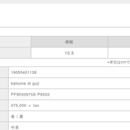
横幅
10.5
※単位はcm
19055401138
balcone di guji
PFMI0097U0 P6533
¥75,000 ＋ tax
春 / 夏
牛革