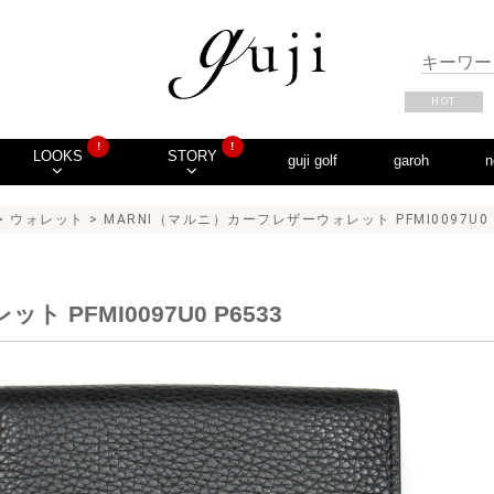
HOT
!
!
LOOKS
STORY
guji golf
garoh
n
>
ウォレット
> MARNI（マルニ）カーフレザーウォレット PFMI0097U0 P6