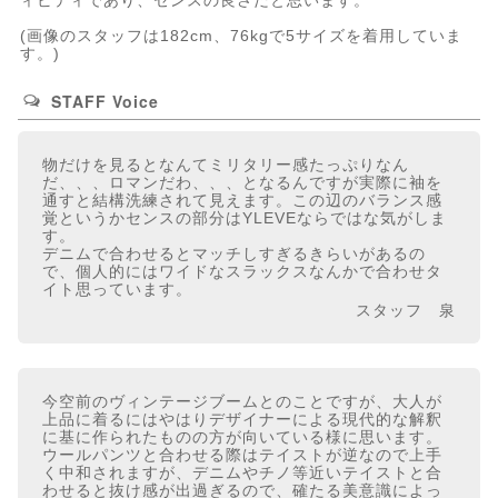
ィビティであり、センスの良さだと思います。
(画像のスタッフは182cm、76kgで5サイズを着用していま
す。)
STAFF Voice
物だけを見るとなんてミリタリー感たっぷりなん
だ、、、ロマンだわ、、、となるんですが実際に袖を
通すと結構洗練されて見えます。この辺のバランス感
覚というかセンスの部分はYLEVEならではな気がしま
す。
デニムで合わせるとマッチしすぎるきらいがあるの
で、個人的にはワイドなスラックスなんかで合わせタ
イト思っています。
スタッフ 泉
今空前のヴィンテージブームとのことですが、大人が
上品に着るにはやはりデザイナーによる現代的な解釈
に基に作られたものの方が向いている様に思います。
ウールパンツと合わせる際はテイストが逆なので上手
く中和されますが、デニムやチノ等近いテイストと合
わせると抜け感が出過ぎるので、確たる美意識によっ