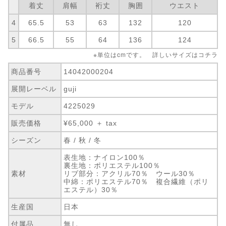
着丈
肩幅
裄丈
胸囲
ウエスト
4
65.5
53
63
132
120
5
66.5
55
64
136
124
※単位はcmです。 詳しいサイズは
コチラ
商品番号
14042000204
展開レーベル
guji
モデル
4225029
販売価格
¥65,000 ＋ tax
シーズン
春 / 秋 / 冬
表生地：ナイロン100％
裏生地：ポリエステル100％
素材
リブ部分：アクリル70％ ウール30％
中綿：ポリエステル70％ 複合繊維（ポリ
エステル）30％
生産国
日本
付属品
無し