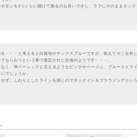
でボタンを3つぐらい開けて着るのも良いですし、ラフにそのままタック
のを・・・と考えると白無地やサックスブルーですが、敢えてそこを外
んでもらおうという事で選定された生地のようです・・・。
はなく、準ベーシックと言えるようなピンクやベージュ、ブルーストラ
ないでしょうか。
させず、ふわりとしたラインを描くのでタックイン＆ブラウジングとい
ル