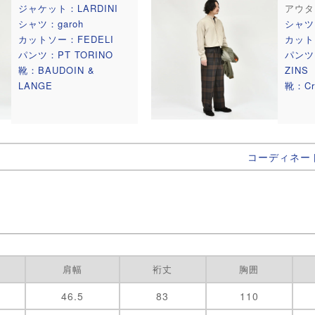
ジャケット：LARDINI
アウタ
シャツ：garoh
シャツ：
カットソー：FEDELI
カット
パンツ：PT TORINO
パンツ
靴：BAUDOIN &
ZINS
LANGE
靴：Cro
コーディネー
肩幅
裄丈
胸囲
46.5
83
110