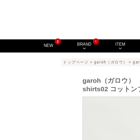
2
!
BRAND
ITEM
NEW
トップページ
>
garoh（ガロウ）
> g