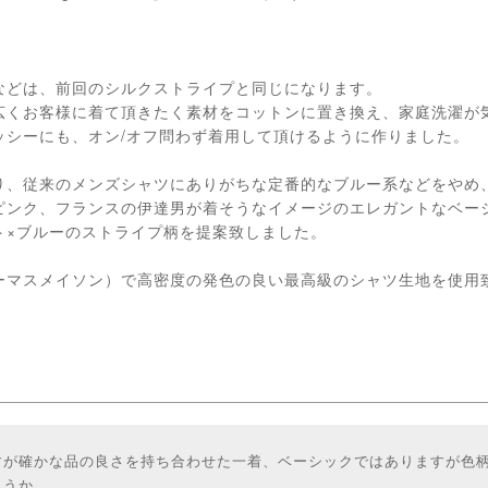
などは、前回のシルクストライプと同じになります。
広くお客様に着て頂きたく素材をコットンに置き換え、家庭洗濯が
ッシーにも、オン/オフ問わず着用して頂けるように作りました。
り、従来のメンズシャツにありがちな定番的なブルー系などをやめ
ピンク、フランスの伊達男が着そうなイメージのエレガントなベー
ト×ブルーのストライプ柄を提案致しました。
ーマスメイソン）で高密度の発色の良い最高級のシャツ生地を使用
すが確かな品の良さを持ち合わせた一着、ベーシックではありますが色
ょうか。