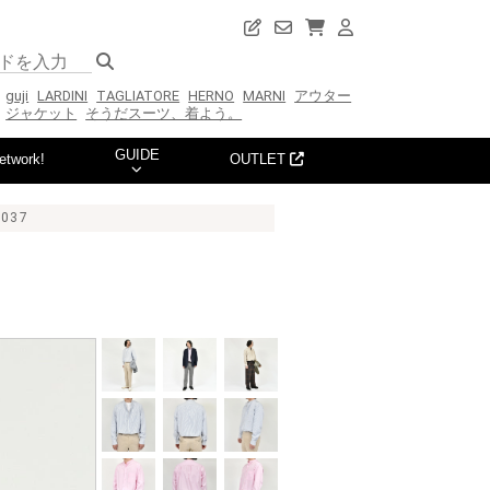
guji
LARDINI
TAGLIATORE
HERNO
MARNI
アウター
ジャケット
そうだスーツ、着よう。
GUIDE
etwork!
OUTLET
037