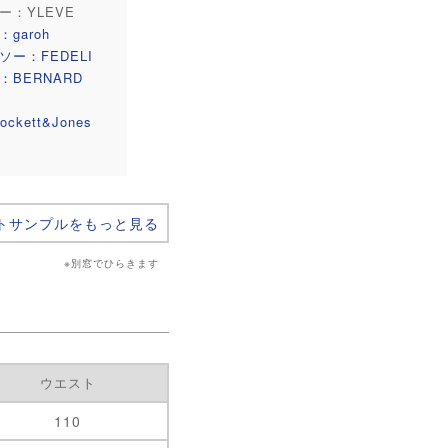
ー：YLEVE
garoh
ソー：FEDELI
：BERNARD
ckett&Jones
トサンプルをもっと見る
※別窓でひらきます
ウエスト
110