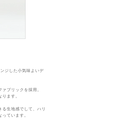
レンジした小気味よいデ
ファブリックを採用。
なります。
きる生地感でして、ハリ
なっています。