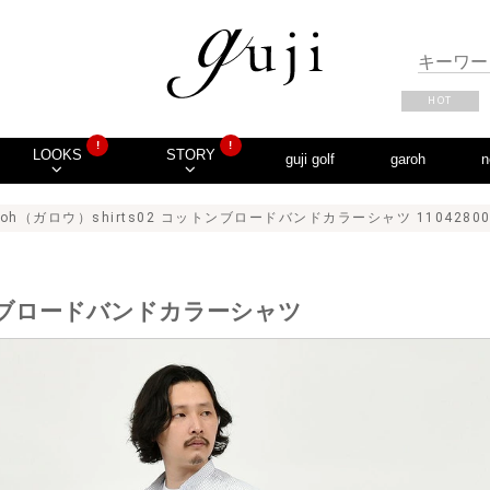
HOT
!
!
LOOKS
STORY
guji golf
garoh
n
aroh（ガロウ）shirts02 コットンブロードバンドカラーシャツ 11042800