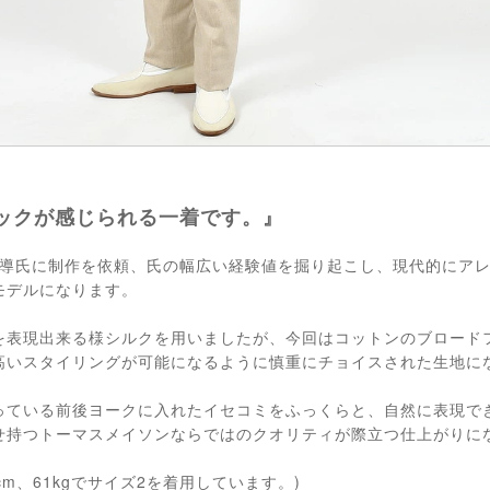
ックが感じられる一着です。』
 満導氏に制作を依頼、氏の幅広い経験値を掘り起こし、現代的にア
モデルになります。
を表現出来る様シルクを用いましたが、今回はコットンのブロード
高いスタイリングが可能になるように慎重にチョイスされた生地に
っている前後ヨークに入れたイセコミをふっくらと、自然に表現で
せ持つトーマスメイソンならではのクオリティが際立つ仕上がりに
cm、61kgでサイズ2を着用しています。)