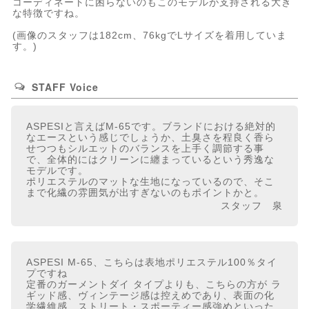
コーディネートに困らないのもこのモデルが支持される大き
な特徴ですね。
(画像のスタッフは182cm、76kgでLサイズを着用していま
す。)
STAFF Voice
ASPESIと言えばM-65です。ブランドにおける絶対的
なエースという感じでしょうか、土臭さを程良く香ら
せつつもシルエットのバランスを上手く調節する事
で、全体的にはクリーンに纏まっているという秀逸な
モデルです。
ポリエステルのマットな生地になっているので、そこ
まで化繊の雰囲気が出すぎないのもポイントかと。
スタッフ 泉
ASPESI M-65、こちらは表地ポリエステル100％タイ
プですね
定番のガーメントダイ タイプよりも、こちらの方が ラ
ギッド感、ヴィンテージ感は控えめであり、表面の化
学繊維感、ストリート・スポーティー感強めといった