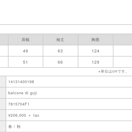
肩幅
袖丈
胸囲
49
63
124
51
66
129
※単位はcmです。
14131400198
balcone di guji
7815704F1
¥206,000 ＋ tax
春 / 秋