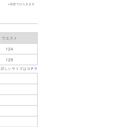
※別窓でひらきます
ウエスト
124
129
 詳しいサイズは
コチラ