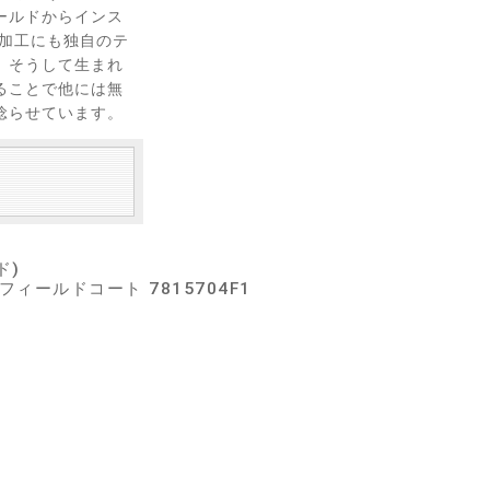
ールドからインス
色加工にも独自のテ
。そうして生まれ
ることで他には無
唸らせています。
ド)
フィールドコート 7815704F1