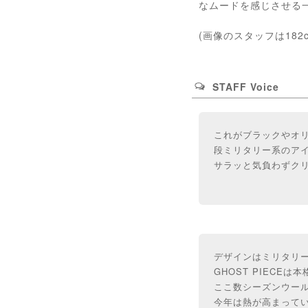
なムードを感じさせる
(画像のスタッフは182
STAFF Voice
これがブラックやオ
段ミリタリー系のア
サラッと気負わずク
デザインはミリタリー
GHOST PIECE
ここ数シーズンウー
今年は熱が高まって