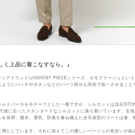
しく上品に着こなすなら。』
(ストーンアイランド)のGHOST PIECEシリーズ、カモフラージュと
むようにパッチやボタンなどのパーツ部分も同色で統一させること
。
ルドパーカをモチーフとした一着ですが、シルエットは流石STONE 
時代感に沿ったスタンダードなシルエットに落ち着いています。生
ルを採用、撥水、通気、防風を兼ね備えた全天候型のコートは春、
に満たしています、それに加えてこの優しいベージュの色合いが組