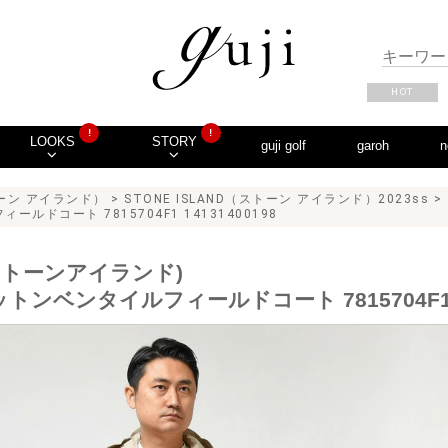
HOT
!
!
LOOKS
STORY
guji golf
garoh
n
ストーン アイランド）
>
STONE ISLAND（ストーン アイランド）2023ss
>
ィールドコート 7815704F1 14131400198