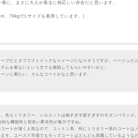
一着に、まさに大人が着るに相応しい存在だと思います。
cm、76kgでLサイズを着用しています。)
リーブだとタフでストイックなイメージになりそうですが、ベージュだ
イテムを着ないという方でも挑戦してもらいやすいかと。
リーンに着たい、そんなコートかなと思います。
、色もミリタリー、シルエットは細すぎず緩すぎずのモダンバランス。STO
は本格的な機能性と程良い匿名性が魅力ですね。
ルコートが凄く人気なので、コットン系、特にミリタリー系のコートは
います。ユーズド市場でもモッズコートはどんどん高騰しているような