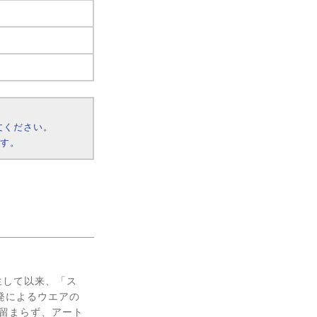
文ください。
ます。
誕生して以来、「ス
発によるウエアの
に留まらず、アート