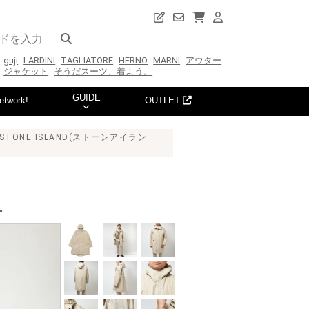
guji
LARDINI
TAGLIATORE
HERNO
MARNI
アウター
ジャケット
そうだスーツ、着よう。
GUIDE
etwork!
OUTLET
 STONE ISLAND(ストーンアイラン