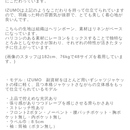
にこだわっています。
IZUMOは上記のようなこだわりを持って仕立てられています
ので、羽織った時の雰囲気が抜群で、とても美しく着心地が
良いんです。
こちらの生地は組織はヘリンボーン、素材はリネンがベース
になっています。
ハリコシのある素材にレーヨンをミックスすることで独特な
とろみとしなやかさが加わり、それぞれの特性が活きたタッ
チに仕上がっています。
(画像のスタッフは182cm、76kgで48サイズを着用していま
す。)
・モデル：IZUMO 副資材をほとんど用いずシャツジャケッ
トの様に軽く、且つ本格ジャケットさながらの立体感をもっ
て仕立てられているモデル
・上品で控えめな光沢あり
・張り感がありつつドレープを感じさせる滑らかさあり
・ストレッチ性あり
・フロント2ボタン・ノーベント・腰パッチポケット・胸ポ
ケット無し・内ポケット無し
・ラペル巾：8.5cm
・袖：筒袖（ボタン無し）