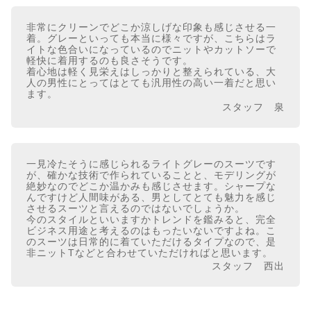
非常にクリーンでどこか涼しげな印象も感じさせる一
着。グレーといっても本当に様々ですが、こちらはラ
イトな色合いになっているのでニットやカットソーで
軽快に着用するのも良さそうです。
着心地は軽く見栄えはしっかりと整えられている、大
人の男性にとってはとても汎用性の高い一着だと思い
ます。
スタッフ 泉
一見冷たそうに感じられるライトグレーのスーツです
が、確かな技術で作られていることと、モデリングが
絶妙なのでどこか温かみも感じさせます。シャープな
んですけど人間味がある、男としてとても魅力を感じ
させるスーツと言えるのではないでしょうか。
今のスタイルといいますかトレンドを鑑みると、完全
ビジネス用途と考えるのはもったいないですよね。こ
のスーツは日常的に着ていただけるタイプなので、是
非ニットTなどと合わせていただければと思います。
スタッフ 西出