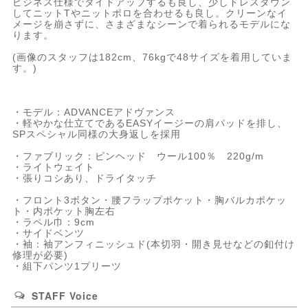
ビジネス仕様でタイドアップするも良し、少しドレスダウン
してニットTやニットポロを合わせるも良し。クリーンなイ
メージを崩さずに、さまざまなシーンで着られるモデルにな
ります。
(画像のスタッフは182cm、76kgで48サイズを着用していま
す。)
・モデル：ADVANCEアドヴァンス
・軽やかな仕立てであるEASYイージーの肩パッドを排し、
SPスペシャル同様の大身返しを採用
・ファブリック：ピンヘッド ウール100％ 220g/m
・ライトウェイト
・張りコシあり、ドライタッチ
・フロント3ボタン・腰フラップポケット・胸バルカポケッ
ト・内ポケット胸左右
・ラペル巾：9cm
・サイドベンツ
・袖：袖アンフィニッシュド(本切羽・開き見せなどの釦付け
修理が必要)
・組下パンツ1プリーツ
STAFF Voice