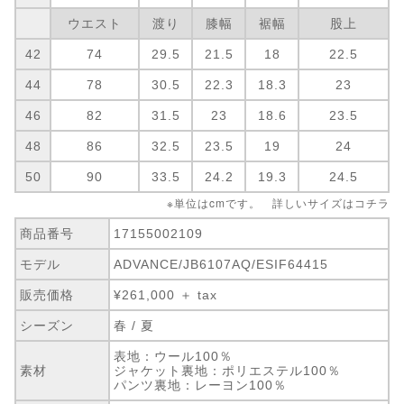
ウエスト
渡り
膝幅
裾幅
股上
42
74
29.5
21.5
18
22.5
44
78
30.5
22.3
18.3
23
46
82
31.5
23
18.6
23.5
48
86
32.5
23.5
19
24
50
90
33.5
24.2
19.3
24.5
※単位はcmです。 詳しいサイズは
コチラ
商品番号
17155002109
モデル
ADVANCE/JB6107AQ/ESIF64415
販売価格
¥261,000 ＋ tax
シーズン
春 / 夏
表地：ウール100％
素材
ジャケット裏地：ポリエステル100％
パンツ裏地：レーヨン100％