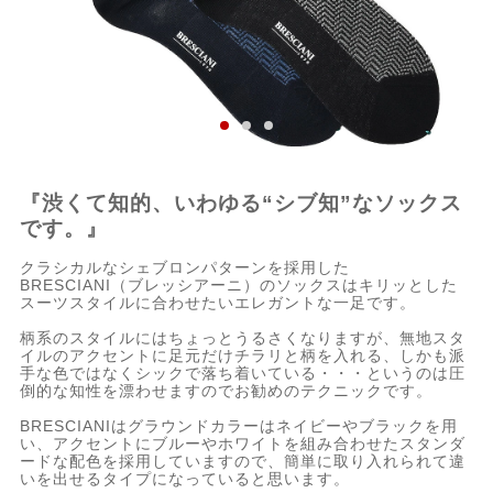
『渋くて知的、いわゆる“シブ知”なソックス
です。』
クラシカルなシェブロンパターンを採用した
BRESCIANI（ブレッシアーニ）のソックスはキリッとした
スーツスタイルに合わせたいエレガントな一足です。
柄系のスタイルにはちょっとうるさくなりますが、無地スタ
イルのアクセントに足元だけチラリと柄を入れる、しかも派
手な色ではなくシックで落ち着いている・・・というのは圧
倒的な知性を漂わせますのでお勧めのテクニックです。
BRESCIANIはグラウンドカラーはネイビーやブラックを用
い、アクセントにブルーやホワイトを組み合わせたスタンダ
ードな配色を採用していますので、簡単に取り入れられて違
いを出せるタイプになっていると思います。