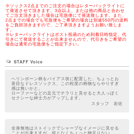
※ソックス2点までのご注文の場合はレターパックライトに
て発送させて頂きます。3点以上、または他の商品と合わせ
てご注文頂きました場合は宅急便にて発送致します。また、
2点までの場合でも宅急便をご希望の場合は別途550円の送料
をご負担頂きますので、ご了承頂きますようお願い致しま
す。
※レターパックライトはポスト投函のため到着日時指定、代
引きにて発送することが出来ませんので、代引きをご希望の
場合は通常の宅急便をご指定下さい。
STAFF Voice
ヘリンボーン柄をバイアス状に配置した、ちょっとお
茶目なドレスソックス、この程度の柄物ならやりすぎ
感は無いかと。
ローファーなどの足元でチラリと見せると大人っぽく
セクシーな紳士力がアップします。
スタッフ 岩佐
全身無地はストイックでシャープなイメージに見せる
ことが出来ますが、何となくちょっと物足りない