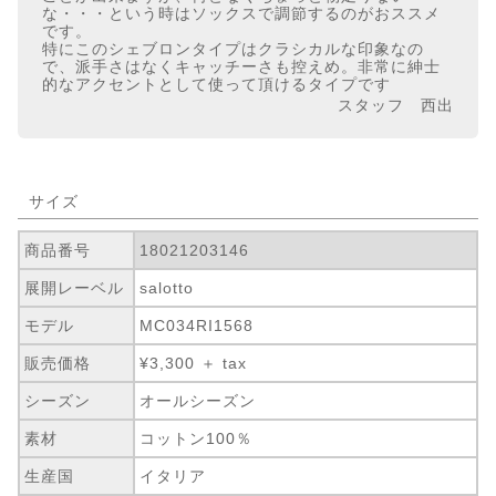
な・・・という時はソックスで調節するのがおススメ
です。
特にこのシェブロンタイプはクラシカルな印象なの
で、派手さはなくキャッチーさも控えめ。非常に紳士
的なアクセントとして使って頂けるタイプです
スタッフ 西出
サイズ
商品番号
18021203146
展開レーベル
salotto
モデル
MC034RI1568
販売価格
¥3,300 ＋ tax
シーズン
オールシーズン
素材
コットン100％
生産国
イタリア