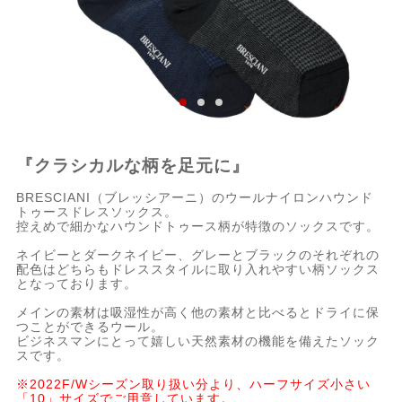
『クラシカルな柄を足元に』
BRESCIANI（ブレッシアーニ）のウールナイロンハウンド
トゥースドレスソックス。
控えめで細かなハウンドトゥース柄が特徴のソックスです。
ネイビーとダークネイビー、グレーとブラックのそれぞれの
配色はどちらもドレススタイルに取り入れやすい柄ソックス
となっております。
メインの素材は吸湿性が高く他の素材と比べるとドライに保
つことができるウール。
ビジネスマンにとって嬉しい天然素材の機能を備えたソック
スです。
※2022F/Wシーズン取り扱い分より、ハーフサイズ小さい
「10」サイズでご用意しています。