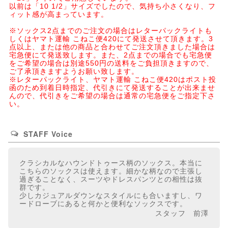
以前は「10 1/2」サイズでしたので、気持ち小さくなり、フ
ィット感が高まっています。
※ソックス2点までのご注文の場合はレターパックライトも
しくはヤマト運輸 こねこ便420にて発送させて頂きます。3
点以上、または他の商品と合わせてご注文頂きました場合は
宅急便にて発送致します。また、2点までの場合でも宅急便
をご希望の場合は別途550円の送料をご負担頂きますので、
ご了承頂きますようお願い致します。
※レターパックライト、ヤマト運輸 こねこ便420はポスト投
函のため到着日時指定、代引きにて発送することが出来ませ
んので、代引きをご希望の場合は通常の宅急便をご指定下さ
い。
STAFF Voice
クラシカルなハウンドトゥース柄のソックス。本当に
こちらのソックスは使えます。細かな柄なので主張し
過ぎることなく、スーツやドレスパンツとの相性は抜
群です。
少しカジュアルダウンなスタイルにも合いますし、ワ
ードローブにあると何かと便利なソックスです。
スタッフ 前澤