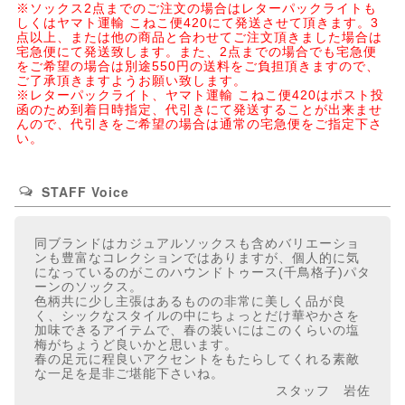
※ソックス2点までのご注文の場合はレターパックライトも
しくはヤマト運輸 こねこ便420にて発送させて頂きます。3
点以上、または他の商品と合わせてご注文頂きました場合は
宅急便にて発送致します。また、2点までの場合でも宅急便
をご希望の場合は別途550円の送料をご負担頂きますので、
ご了承頂きますようお願い致します。
※レターパックライト、ヤマト運輸 こねこ便420はポスト投
函のため到着日時指定、代引きにて発送することが出来ませ
んので、代引きをご希望の場合は通常の宅急便をご指定下さ
い。
STAFF Voice
同ブランドはカジュアルソックスも含めバリエーショ
ンも豊富なコレクションではありますが、個人的に気
になっているのがこのハウンドトゥース(千鳥格子)パタ
ーンのソックス。
色柄共に少し主張はあるものの非常に美しく品が良
く、シックなスタイルの中にちょっとだけ華やかさを
加味できるアイテムで、春の装いにはこのくらいの塩
梅がちょうど良いかと思います。
春の足元に程良いアクセントをもたらしてくれる素敵
な一足を是非ご堪能下さいね。
スタッフ 岩佐