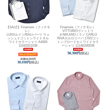
【SALE】
Finamore（フィナモ
Finamore（フィナモレ）
レ）
VITTORIOヴィットリ
LUIGIルイジ/BALIバーリ ウォ
オ/MILANOミラノ CARLO
ッシュドコットンライトネル
RIVAカルロリーバ 170/2コッ
ワイドカラーシャツ A4000
トンブロードセミワイドカラ
11042021039
ーシャツ 11146200039
58,300円
(税込)
定価42,900円
30,030円
(税込)