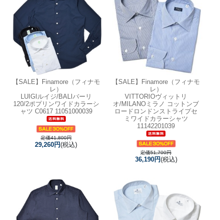
【SALE】
Finamore（フィナモ
【SALE】
Finamore（フィナモ
レ）
レ）
LUIGIルイジ/BALIバーリ
VITTORIOヴィットリ
120/2ポプリンワイドカラーシ
オ/MILANOミラノ コットンブ
ャツ C0617 11051000039
ロードロンドンストライプセ
ミワイドカラーシャツ
11142201039
定価41,800円
29,260円
(税込)
定価51,700円
36,190円
(税込)