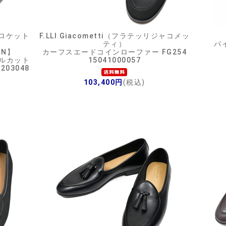
（クロケット
F.LLI Giacometti（フラテッリジャコメッ
ティ）
パ
ON】
カーフスエードコインローファー FG254
ールカット
15041000057
03048
103,400円
(税込)