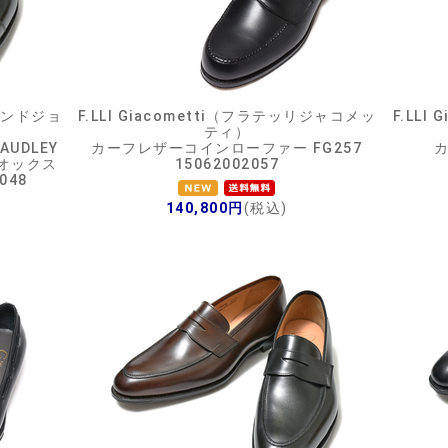
トアンドジョ
F.LLI Giacometti（フラテッリジャコメッ
F.LL
ティ）
AUDLEY
カーフレザーコインローファー FG257
オックス
15062002057
048
140,800円
(税込)