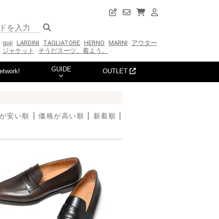
guji
LARDINI
TAGLIATORE
HERNO
MARNI
アウター
ジャケット
そうだスーツ、着よう。
GUIDE
etwork!
OUTLET
が安い順
価格が高い順
新着順