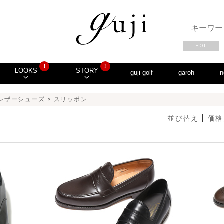
HOT
!
!
LOOKS
STORY
guji golf
garoh
n
レザーシューズ
> スリッポン
並び替え
価格