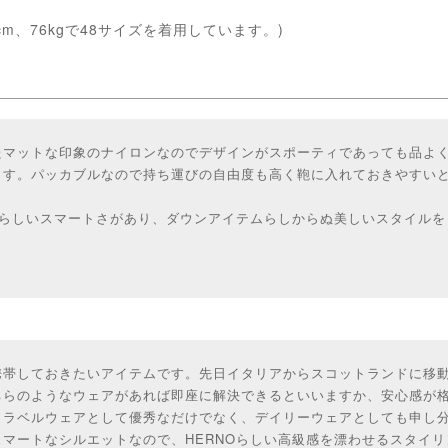
cm、76kgで48サイズを着用しています。)
たマットな印象のナイロンなのでデザインがスポーティであっても品よ
ます。パッカブルなので持ち運びの自由度も高く鞄に入れておきやすい
Oらしいスマートさがあり、ダウンアイテムらしからぬ美しいスタイル
携帯しておきたいアイテムです。先日イタリアからスコットランドに移
ちらのようなウェアがあれば即座に解決できるといいますか、安心感が
トラベルウェアとして優秀なだけでなく、デイリーウェアとしても申し
マートなシルエットなので、HERNOらしい高級感を漂わせるスタイ