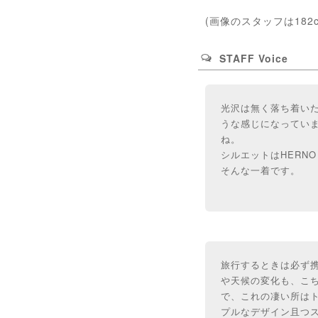
(画像のスタッフは182
STAFF Voice
光沢は無く落ち着い
うな感じになってい
ね。
シルエットはHERN
そんな一着です。
旅行するときは必ず
や天候の変化も、こ
で、これの凄い所は
プルなデザイン且つス