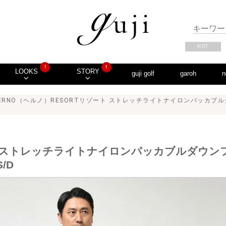
HOT
!
!
LOOKS
STORY
guji golf
garoh
n
HERNO（ヘルノ）RESORTリゾート ストレッチライトナイロンパッカブ