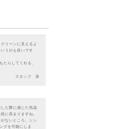
くクリーンに見えるよ
というのも良いです
をもたらしてくれる、
スタッフ 泉
動した際に感じた気温
格段に高まりますね。
分がないところ。シン
リングを可能にしま