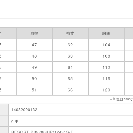
丈
肩幅
袖丈
胸囲
5
47
62
104
5
48
63
108
5
49
64
112
5
50
65
116
5
51
66
120
※単位はcm
14032000132
guji
RESORT PI00088UR/12431S/D