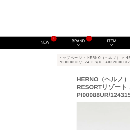
4
!
BRAND
ITEM
NEW
トップページ
>
HERNO（ヘルノ）
> 
PI00088UR/12431S/D 14032000132