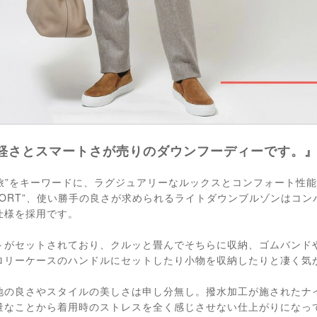
軽さとスマートさが売りのダウンフーディーです。
“旅”をキーワードに、ラグジュアリーなルックスとコンフォート性
RESORT”、使い勝手の良さが求められるライトダウンブルゾンはコ
仕様を採用です。
トがセットされており、クルッと畳んでそちらに収納、ゴムバンド
ロリーケースのハンドルにセットしたり小物を収納したりと凄く気
地の良さやスタイルの美しさは申し分無し。撥水加工が施されたナ
量なことから着用時のストレスを全く感じさせない仕上がりになっ