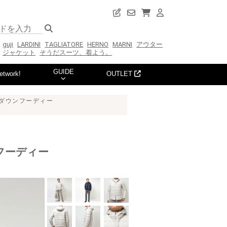
guji
LARDINI
TAGLIATORE
HERNO
MARNI
アウター
ジャケット
そうだスーツ、着よう。
GUIDE
etwork!
OUTLET
ルダウンフーディー