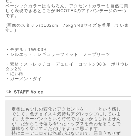
た。
ベーシックカラーはもちろん、アクセントカラーも自然に美
しく表現できるところがINCOTEXのアドバンテージの一つ
です。
(画像のスタッフは182cm、76kgで48サイズを着用していま
す。)
・モデル：1W0039
・シルエット：レギュラーフィット ノープリーツ
・素材：ストレッチコーデュロイ コットン98％ ポリウレ
タン2％
・細い畝
・ガーメントダイ
STAFF Voice
定番にも少しの変化とアクセントを・・・という感じ
でして、色チョイスを気持ちアグレッシブにしていま
す。カラーパンツという時代ではないかもしれません
が、だからこそ落ち着いたトップスを合わせることで
嫌味なく穿いていただけるように思います。
特にコーデュロイは艶感が出ないので、悪目立ちせず