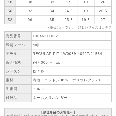
48
88
33
24
19
26
50
92
34
24.6
19
26.5
52
96
35
25.3
19.3
27
※単位はcmです。 詳しいサイズは
コチラ
商品番号
13046311052
展開レーベル
guji
モデル
REGULAR FIT 1W0039-40927/21534
販売価格
¥47,000 ＋ tax
シーズン
秋 / 冬
素材
表地：コットン98％ ポリウレタン2％
生産国
トルコ
付属品
ネーム入りハンガー
【修理希望のお客様へ】
修理希望のお客様は
コチラのページ
より、 希望の修理方法を一緒に