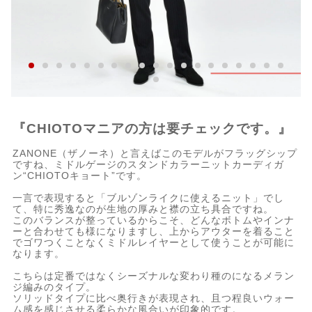
『CHIOTOマニアの方は要チェックです。』
ZANONE（ザノーネ）と言えばこのモデルがフラッグシップ
ですね、ミドルゲージのスタンドカラーニットカーディガ
ン“CHIOTOキョート”です。
一言で表現すると「ブルゾンライクに使えるニット」でし
て、特に秀逸なのが生地の厚みと襟の立ち具合ですね。
このバランスが整っているからこそ、どんなボトムやインナ
ーと合わせても様になりますし、上からアウターを着ること
でゴワつくことなくミドルレイヤーとして使うことが可能に
なります。
こちらは定番ではなくシーズナルな変わり種のになるメラン
ジ編みのタイプ。
ソリッドタイプに比べ奥行きが表現され、且つ程良いウォー
ム感を感じさせる柔らかな風合いが印象的です。