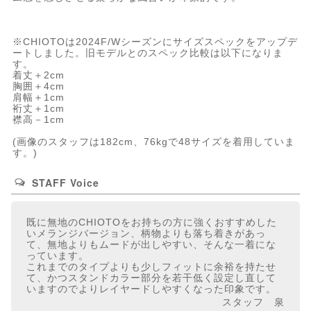
※CHIOTOは2024F/Wシーズンにサイズスペックをアップデ
ートしました。旧モデルとのスペック比較は以下になりま
す。
着丈＋2cm
胸囲＋4cm
肩幅＋1cm
裄丈＋1cm
襟高－1cm
(画像のスタッフは182cm、76kgで48サイズを着用していま
す。)
STAFF Voice
既に無地のCHIOTOをお持ちの方に強くおすすめした
いメランジバージョン、柄物よりも落ち着きがあっ
て、無地よりもムードが出しやすい、そんな一着にな
っています。
これまでのタイプよりも少しフィットに余裕を持たせ
て、かつスタンドカラー部分を若干低く設定し直して
いますのでよりレイヤードしやすくなった印象です。
スタッフ 泉