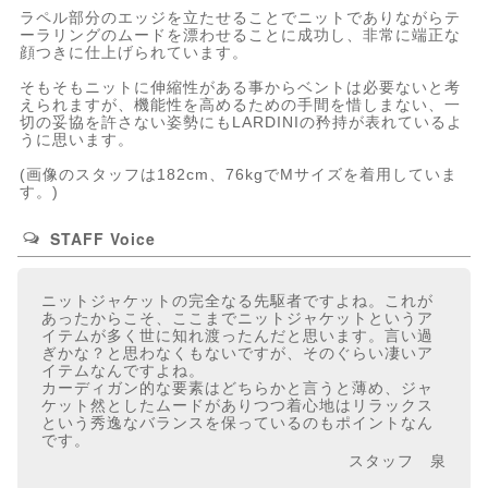
ラペル部分のエッジを立たせることでニットでありながらテ
ーラリングのムードを漂わせることに成功し、非常に端正な
顔つきに仕上げられています。
そもそもニットに伸縮性がある事からベントは必要ないと考
えられますが、機能性を高めるための手間を惜しまない、一
切の妥協を許さない姿勢にもLARDINIの矜持が表れているよ
うに思います。
(画像のスタッフは182cm、76kgでMサイズを着用していま
す。)
STAFF Voice
ニットジャケットの完全なる先駆者ですよね。これが
あったからこそ、ここまでニットジャケットというア
イテムが多く世に知れ渡ったんだと思います。言い過
ぎかな？と思わなくもないですが、そのぐらい凄いア
イテムなんですよね。
カーディガン的な要素はどちらかと言うと薄め、ジャ
ケット然としたムードがありつつ着心地はリラックス
という秀逸なバランスを保っているのもポイントなん
です。
スタッフ 泉