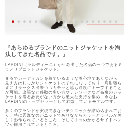
『あらゆるブランドのニットジャケットを淘
汰してきた名品です。』
LARDINI（ラルディーニ）が生み出した名品の一つであるミ
ラノリブニットジャケット。
まるでカーディガンを着ているような着心地でありながら、
見え方はしっかりジャケットのそれになっており、肩肘張ら
ずにリラックス出来つつカチッと感も適度にキープすること
が可能。出張など移動の多い方やテレワークなど布帛のジャ
ケットを着る必要がない方から絶大な支持を集め、今なお
LARDINIのトップセラーとして君臨しているモデルです。
多くのブランドが実現できないテクニックが詰め込まれてお
り、特に秀逸なのがニットでありながらカラーとラペルが美
しく形作られているところ、そして手間のかかるサイドベン
ツが採用されているところ。