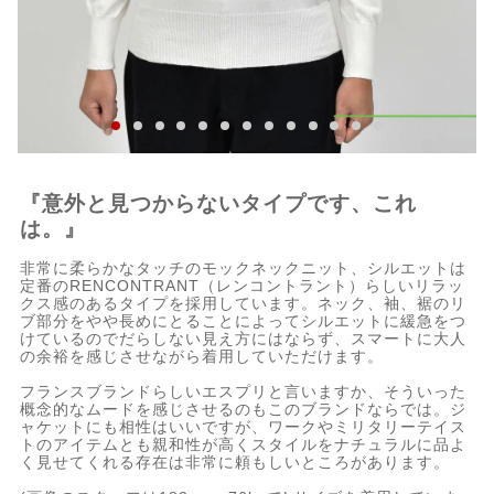
『意外と見つからないタイプです、これ
は。』
非常に柔らかなタッチのモックネックニット、シルエットは
定番のRENCONTRANT（レンコントラント）らしいリラッ
クス感のあるタイプを採用しています。ネック、袖、裾のリ
ブ部分をやや長めにとることによってシルエットに緩急をつ
けているのでだらしない見え方にはならず、スマートに大人
の余裕を感じさせながら着用していただけます。
フランスブランドらしいエスプリと言いますか、そういった
概念的なムードを感じさせるのもこのブランドならでは。ジ
ャケットにも相性はいいですが、ワークやミリタリーテイス
トのアイテムとも親和性が高くスタイルをナチュラルに品よ
く見せてくれる存在は非常に頼もしいところがあります。