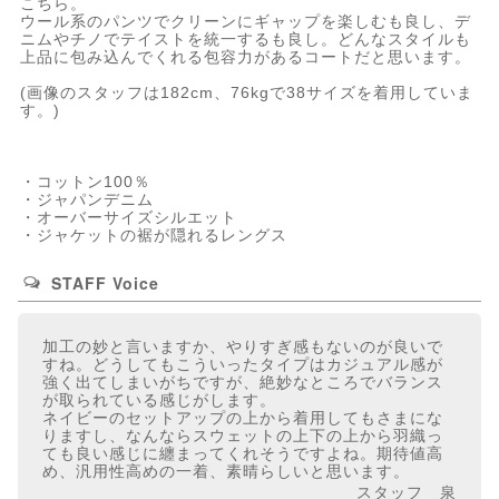
こちら。
ウール系のパンツでクリーンにギャップを楽しむも良し、デ
ニムやチノでテイストを統一するも良し。どんなスタイルも
上品に包み込んでくれる包容力があるコートだと思います。
(画像のスタッフは182cm、76kgで38サイズを着用していま
す。)
・コットン100％
・ジャパンデニム
・オーバーサイズシルエット
・ジャケットの裾が隠れるレングス
STAFF Voice
加工の妙と言いますか、やりすぎ感もないのが良いで
すね。どうしてもこういったタイプはカジュアル感が
強く出てしまいがちですが、絶妙なところでバランス
が取られている感じがします。
ネイビーのセットアップの上から着用してもさまにな
りますし、なんならスウェットの上下の上から羽織っ
ても良い感じに纏まってくれそうですよね。期待値高
め、汎用性高めの一着、素晴らしいと思います。
スタッフ 泉