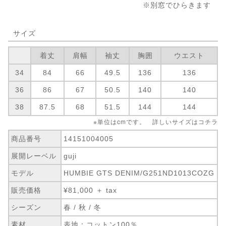
※別窓でひらきます
サイズ
着丈
肩幅
袖丈
胸囲
ウエスト
34
84
66
49.5
136
136
36
86
67
50.5
140
140
38
87.5
68
51.5
144
144
※単位はcmです。 詳しいサイズは
コチラ
商品番号
14151004005
展開レーベル
guji
モデル
HUMBIE GTS DENIM/G251ND1013COZG
販売価格
¥81,000 ＋ tax
シーズン
春 / 秋 / 冬
素材
表地：コットン100％