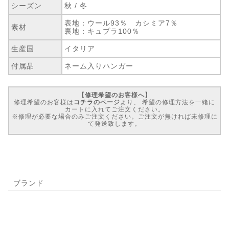
シーズン
秋 / 冬
表地：ウール93％ カシミア7％
素材
裏地：キュプラ100％
生産国
イタリア
付属品
ネーム入りハンガー
【修理希望のお客様へ】
修理希望のお客様は
コチラのページ
より、 希望の修理方法を一緒に
カートに入れてご注文ください。
※修理が必要な場合のみご注文ください。ご注文が無ければ未修理に
て発送致します。
ブランド