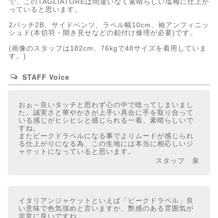
で、このTAGLIATOREは間違いなく素晴らしい塩梅に仕上が
っていると思います。
2パッチ2B、サイドベンツ、ラペル幅10cm、袖アンフィニッ
シュド(本切羽・開き見せなどの釦付け修理が必要)です。
(画像のスタッフは182cm、76kgで48サイズを着用していま
す。)
STAFF Voice
おぉ～良いタッチと思わず心の中で唸ってしまいまし
た。誠実さと華やかさが上手い具合に手を取り合って
いる感じがヒシヒシと感じられる一着、素晴らしいで
すね。
またピークドラペルになる事でよりムードが感じられ
る仕上がりになる為、この生地には本当に相応しいジ
ャケットになっていると思います。
スタッフ 泉
イタリアンジャケットといえば「ピークドラペル」良
い意味で色気強めと言いますか、艶感のある雰囲気が
非常に良いですね。