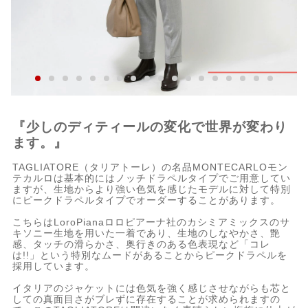
『少しのディティールの変化で世界が変わり
ます。』
TAGLIATORE（タリアトーレ）の名品MONTECARLOモン
テカルロは基本的にはノッチドラペルタイプでご用意してい
ますが、生地からより強い色気を感じたモデルに対して特別
にピークドラペルタイプでオーダーすることがあります。
こちらはLoroPianaロロピアーナ社のカシミアミックスのサ
キソニー生地を用いた一着であり、生地のしなやかさ、艶
感、タッチの滑らかさ、奥行きのある色表現など「コレ
は!!」という特別なムードがあることからピークドラペルを
採用しています。
イタリアのジャケットには色気を強く感じさせながらも芯と
しての真面目さがブレずに存在することが求められますの