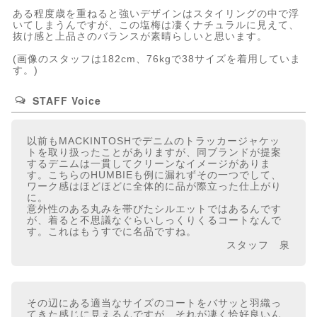
ある程度歳を重ねると強いデザインはスタイリングの中で浮
いてしまうんですが、この塩梅は凄くナチュラルに見えて、
抜け感と上品さのバランスが素晴らしいと思います。
(画像のスタッフは182cm、76kgで38サイズを着用していま
す。)
STAFF Voice
以前もMACKINTOSHでデニムのトラッカージャケッ
トを取り扱ったことがありますが、同ブランドが提案
するデニムは一貫してクリーンなイメージがありま
す。こちらのHUMBIEも例に漏れずその一つでして、
ワーク感はほどほどに全体的に品が際立った仕上がり
に。
意外性のある丸みを帯びたシルエットではあるんです
が、着ると不思議なぐらいしっくりくるコートなんで
す。これはもうすでに名品ですね。
スタッフ 泉
その辺にある適当なサイズのコートをバサッと羽織っ
てきた感じに見えるんですが、それが凄く恰好良いん